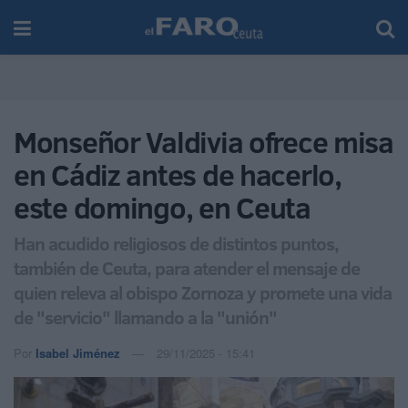
Monseñor Valdivia ofrece misa
en Cádiz antes de hacerlo,
este domingo, en Ceuta
Han acudido religiosos de distintos puntos,
también de Ceuta, para atender el mensaje de
quien releva al obispo Zornoza y promete una vida
de "servicio" llamando a la "unión"
Por
Isabel Jiménez
29/11/2025 - 15:41