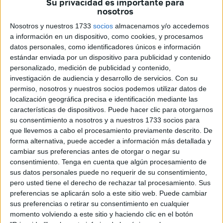
Su privacidad es importante para
nosotros
Antes,
en la Catedral de Cádiz
, un gran número de fieles
Nosotros y nuestros 1733
socios
almacenamos y/o accedemos
y autoridades han participado en una
Eucaristía
para dar
a información en un dispositivo, como cookies, y procesamos
la bienvenida a monseñor Valdivia como nuevo
datos personales, como identificadores únicos e información
Administrador Apostólico de la Diócesis de Cádiz y Ceuta.
estándar enviada por un dispositivo para publicidad y contenido
personalizado, medición de publicidad y contenido,
La misa, que ha comenzado a las 12:00 horas, ha reunido
investigación de audiencia y desarrollo de servicios.
Con su
permiso, nosotros y nuestros socios podemos utilizar datos de
a sacerdotes, religiosos y religiosas, miembros de
localización geográfica precisa e identificación mediante las
hermandades y cofradías, así como a autoridades civiles,
características de dispositivos. Puede hacer clic para otorgarnos
académicas y a una nutrida representación de la
su consentimiento a nosotros y a nuestros 1733 socios para
comunidad católica local. Desde Ceuta también se han
que llevemos a cabo el procesamiento previamente descrito. De
forma alternativa, puede acceder a información más detallada y
desplazado, entre ellos el vicario.
cambiar sus preferencias antes de otorgar o negar su
consentimiento.
Tenga en cuenta que algún procesamiento de
Monseñor Valdivia, quien llega desde la Archidiócesis de
sus datos personales puede no requerir de su consentimiento,
Sevilla, ha sido acompañado en esta primera eucaristía
pero usted tiene el derecho de rechazar tal procesamiento. Sus
por su familia y por el obispo auxiliar de Sevilla, monseñor
preferencias se aplicarán solo a este sitio web. Puede cambiar
Teodoro León.
sus preferencias o retirar su consentimiento en cualquier
momento volviendo a este sitio y haciendo clic en el botón