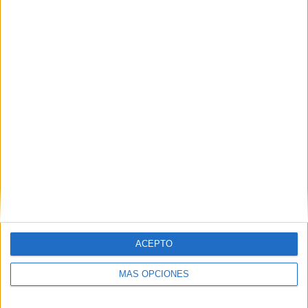
diocesana hasta que se nombre a un nuevo pastor
definitivo. También invitó a los presentes a cruzar "los
mares" y a romper las barreras que nos separan,
subrayando que el servicio y la entrega son fundamentales
en la misión de la Iglesia.
ACEPTO
MÁS OPCIONES