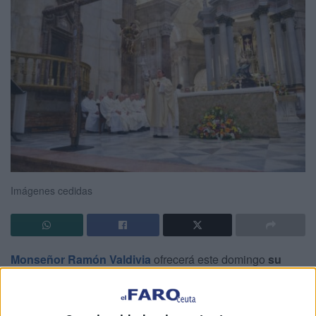
Imágenes cedidas
Monseñor Ramón Valdivia
ofrecerá este domingo
su
primera misa en Ceuta
, ejerciendo de obispo de nuestra
ciudad tras
el cese de Rafael Zornoza
denunciado por un
caso de índole sexual.