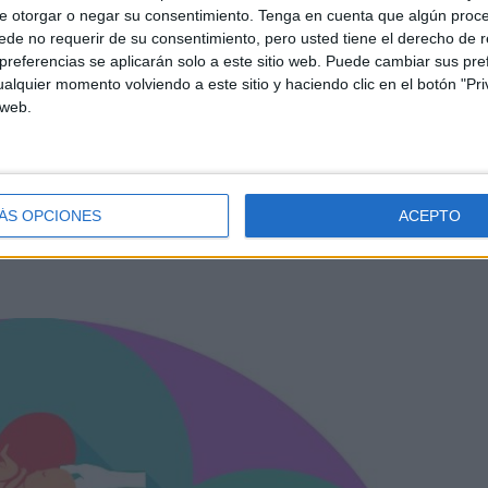
e trata de un juego de mesa de eficacia demostrada entre
e otorgar o negar su consentimiento.
Tenga en cuenta que algún proc
n maternal.
de no requerir de su consentimiento, pero usted tiene el derecho de r
referencias se aplicarán solo a este sitio web. Puede cambiar sus pref
alquier momento volviendo a este sitio y haciendo clic en el botón "Pri
 web.
reguntas y se puede competir con
ÁS OPCIONES
ACEPTO