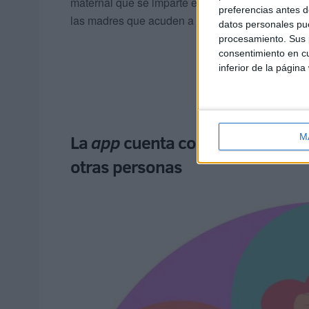
maternal que se imparte en Atención Primaria. S
preferencias antes d
las madres que acuden a los cursos de educació
datos personales pue
procesamiento. Sus p
consentimiento en cu
inferior de la página
La
app
cuenta con multitud de p
M
otras personas