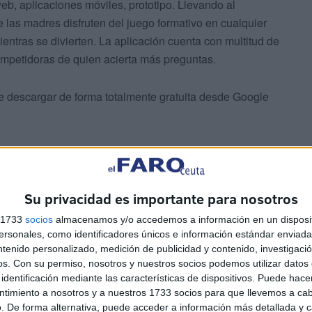
b, aplicaciones móviles, prototipo. Llevando al
 las madres disfruten del juego formativo en cualquier
ntras se divierten. La aplicación cuenta con multitud de
mpetidoras de quien acierta más preguntas.
ede descargar de forma totalmente gratuita desde Google
Su privacidad es importante para nosotros
s 1733
socios
almacenamos y/o accedemos a información en un disposit
sonales, como identificadores únicos e información estándar enviada 
ntenido personalizado, medición de publicidad y contenido, investigaci
os.
Con su permiso, nosotros y nuestros socios podemos utilizar datos 
os profesionales, y se considera un recurso didáctico
identificación mediante las características de dispositivos. Puede hacer
ntimiento a nosotros y a nuestros 1733 socios para que llevemos a ca
 tratados anteriormente en el programa de educación
. De forma alternativa, puede acceder a información más detallada y 