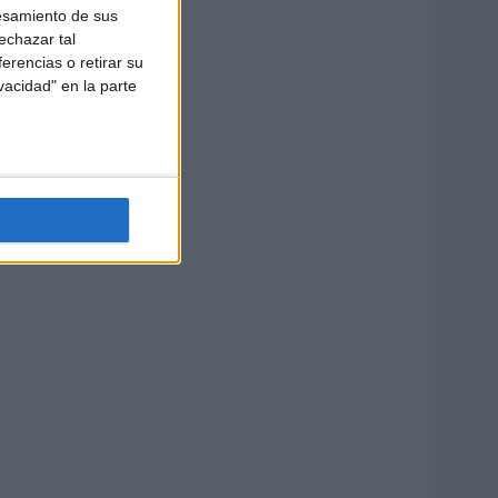
esamiento de sus
echazar tal
erencias o retirar su
vacidad" en la parte