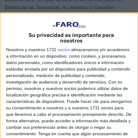
Batalla de las Termópilas; ni Leónidas ni Demófilo;
tampoco Jerjes estará en frente, pero
la ciudad autónoma
si será una ‘Puerta Caliente’.
Su privacidad es importante para
L
a IX edición de la
carrera cívico-militar ‘el Desafío de
nosotros
los 300’
ya es toda una realidad.
Este sábado, desde las
Nosotros y nuestros 1731
socios
almacenamos y/o accedemos
10:00 de la mañana, la playa de La Ribera será testigo de
a información en un dispositivo, como cookies, y procesamos
un pistoletazo de salida monumental, con cerca de mil
datos personales, como identificadores únicos e información
participantes (récord en la historia de la prueba) irán a
estándar enviada por un dispositivo para publicidad y contenido
batirse a un recorrido breve pero muy intenso.
personalizado, medición de publicidad y contenido,
investigación de audiencia y desarrollo de servicios.
Con su
permiso, nosotros y nuestros socios podemos utilizar datos de
Nueva modalidad
localización geográfica precisa e identificación mediante las
características de dispositivos. Puede hacer clic para otorgarnos
El esqueleto de la competición, en principio, no cambiará
su consentimiento a nosotros y a nuestros 1731 socios para
respecto al formato tradicional.
Una modalidad estándar
que llevemos a cabo el procesamiento previamente descrito. De
forma alternativa, puede acceder a información más detallada y
compuesta por 14 kilómetros
que conservará el espíritu
cambiar sus preferencias antes de otorgar o negar su
de siempre con la diversión de los obstáculos. Dará
consentimiento.
Tenga en cuenta que algún procesamiento de