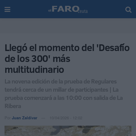
Llegó el momento del 'Desafío
de los 300' más
multitudinario
La novena edición de la prueba de Regulares
tendrá cerca de un millar de participantes | La
prueba comenzará a las 10:00 con salida de La
Ribera
Por
Juan Zaldívar
10/04/2026 - 12:02