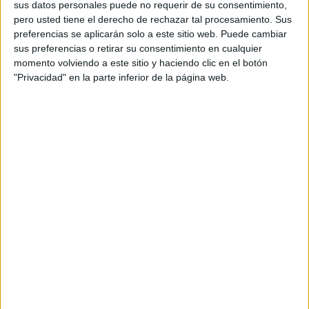
comienzo a las 10:00 horas.
sus datos personales puede no requerir de su consentimiento,
pero usted tiene el derecho de rechazar tal procesamiento. Sus
Sin embargo, aunque los aspectos sustanciales de la
preferencias se aplicarán solo a este sitio web. Puede cambiar
competición se conservarán, de cara a esta novena
sus preferencias o retirar su consentimiento en cualquier
momento volviendo a este sitio y haciendo clic en el botón
edición llegará una gran novedad:
la modalidad de sprint,
"Privacidad" en la parte inferior de la página web.
con hora de comienzo establecida a las 10:30 horas,
que consistirá en 6 kilómetros
.
Poco menos de la mitad de la distancia habitual “destinada
a aquellos que dicen que es muy exigente”, comentó el
coronel de Regulares. Una medida que va encaminada a
lograr un gran objetivo: incrementar las cifras de
participación.
Récord de participación