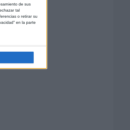
esamiento de sus
echazar tal
erencias o retirar su
vacidad" en la parte