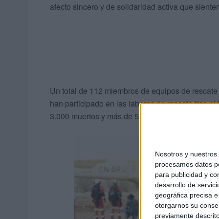
afecto sincero y de solidaridad activa que siente
Un total de 112 miembros de equipos de rescate 
han participado en las labores de rescate tras el
3.000 muertos y más de 5.000 heridos.
Nosotros y nuestro
procesamos datos per
para publicidad y co
desarrollo de servici
geográfica precisa e 
otorgarnos su conse
previamente descrito