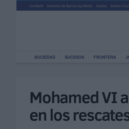
Contacto
Horarios de Barcos by Kikoto
Vuelos
Sorteo Cruz
SOCIEDAD
SUCESOS
FRONTERA
J
Mohamed VI ag
en los rescate