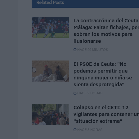
Related
Posts
La contracrónica del Ceuta
Málaga: Faltan fichajes, pe
sobran los motivos para
ilusionarse
HACE 59 MINUTOS
El PSOE de Ceuta: "No
podemos permitir que
ninguna mujer o niña se
sienta desprotegida"
HACE 2 HORAS
Colapso en el CETI: 12
vigilantes para contener u
"situación extrema"
HACE 3 HORAS