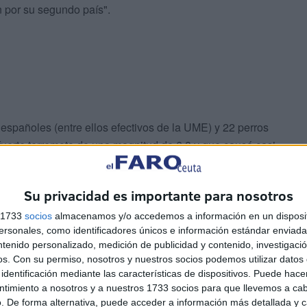
n por su segundo país".
españoles (entre ellos efectivos de la UME) y 22 perros
 fuerte terremoto de una magnitud de 6,8 y que causó casi
Su privacidad es importante para nosotros
s 1733
socios
almacenamos y/o accedemos a información en un disposit
sonales, como identificadores únicos e información estándar enviada 
ntenido personalizado, medición de publicidad y contenido, investigaci
os.
Con su permiso, nosotros y nuestros socios podemos utilizar datos 
identificación mediante las características de dispositivos. Puede hacer
ntimiento a nosotros y a nuestros 1733 socios para que llevemos a ca
. De forma alternativa, puede acceder a información más detallada y 