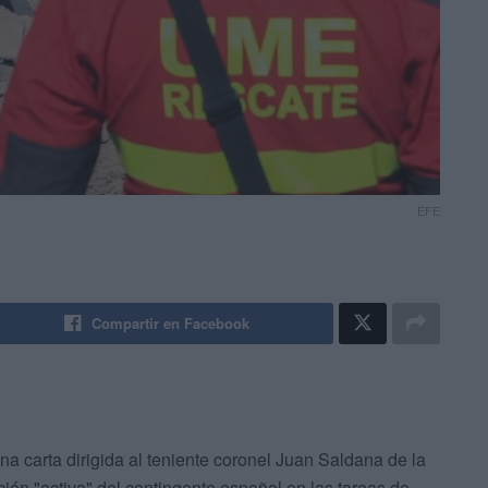
EFE
Compartir en Facebook
 carta dirigida al teniente coronel Juan Saldana de la
ión "activa" del contingente español en las tareas de