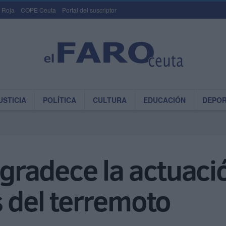
 Roja
COPE Ceuta
Portal del suscriptor
USTICIA
POLÍTICA
CULTURA
EDUCACIÓN
DEPO
radece la actuaci
s del terremoto