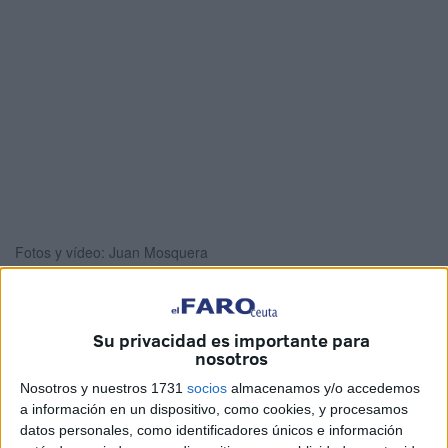
Fotos y vídeo: Juan Mosquera
Su privacidad es importante para
Mohamed Abdeselam
es un vecino de Ceuta que desde
nosotros
pequeño vio a su padre trabajar en el ámbito de la
Nosotros y nuestros 1731
socios
almacenamos y/o accedemos
repostería y la panadería y quiso seguir sus pasos. Tanto
a información en un dispositivo, como cookies, y procesamos
es así, que a día de hoy forma parte de la Selección
datos personales, como identificadores únicos e información