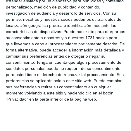
Española de Panadería, además de trabajar en el obrador
estándar enviada por un dispositivo para publicidad y contenido
personalizado, medición de publicidad y contenido,
de la familia, ‘La Cibeles’, ubicado
en el barrio de Hadú
.
investigación de audiencia y desarrollo de servicios.
Con su
permiso, nosotros y nuestros socios podemos utilizar datos de
Él lo tenía claro y aseguró a las cámaras de FaroTv que
localización geográfica precisa e identificación mediante las
“desde pequeño quise ser como mi padre. Me
características de dispositivos. Puede hacer clic para otorgarnos
emocionaba, era mi pasión. A mi me preguntaban qué
su consentimiento a nosotros y a nuestros 1731 socios para
quieres ser de mayor y yo decía pastelero, pastelero”.
que llevemos a cabo el procesamiento previamente descrito. De
forma alternativa, puede acceder a información más detallada y
Según cuenta Mohamed, cuando tenía 14 años tuvo que
cambiar sus preferencias antes de otorgar o negar su
consentimiento.
Tenga en cuenta que algún procesamiento de
colaborar con su padre por primera vez en el negocio y ahí
sus datos personales puede no requerir de su consentimiento,
empezó todo. “Estuve ayudando a mi padre y aprendiendo
pero usted tiene el derecho de rechazar tal procesamiento. Sus
poco a poco”, recordó.
preferencias se aplicarán solo a este sitio web. Puede cambiar
sus preferencias o retirar su consentimiento en cualquier
Al terminar la ESO
en el Colegio Severo Ochoa
, se
momento volviendo a este sitio y haciendo clic en el botón
matriculó en un grado de medio de panadería, pastelería y
"Privacidad" en la parte inferior de la página web.
cocina, aunque no fue lo que esperaba. Resulta que una
profesora suya, María del Mar, le recomendó entrar en un
grado medio de panadería, pastelería y cocina, aunque
“era más cocina que pastelería. Fueron dos años seguidos