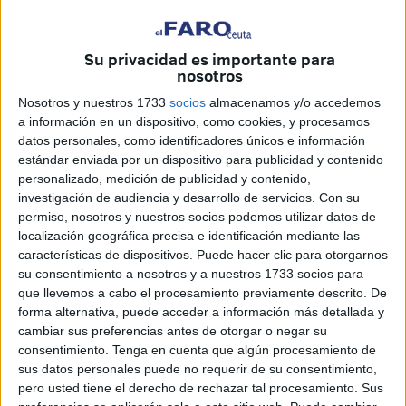
hecho (político) de que Ceuta y Melilla no sean
Comunidades Autónomas, lo que implica que no puedan
tener competencias exclusivas (ni pueden legislar), dejó
Su privacidad es importante para
nosotros
nuestra educación como una “competencia residual” de un
Ministerio que desde entonces trabaja desde una
Nosotros y nuestros 1733
socios
almacenamos y/o accedemos
a información en un dispositivo, como cookies, y procesamos
perspectiva muy distinta a la de la gestión. Este es el
datos personales, como identificadores únicos e información
origen de buena parte de nuestros problemas. Desde
estándar enviada por un dispositivo para publicidad y contenido
entonces, han cambiado los Gobiernos, han pasado por
personalizado, medición de publicidad y contenido,
los cargos de responsabilidad decenas de personas, todas
investigación de audiencia y desarrollo de servicios.
Con su
permiso, nosotros y nuestros socios podemos utilizar datos de
(o casi todas) ellas cargadas de “buenas intenciones”; pero
localización geográfica precisa e identificación mediante las
el resultado ha sido siempre el mismo: un rotundo fracaso.
características de dispositivos. Puede hacer clic para otorgarnos
Porque no estamos ante un problema de ideología o de
su consentimiento a nosotros y a nuestros 1733 socios para
personas, sino ante el clamoroso fracaso de un modelo de
que llevemos a cabo el procesamiento previamente descrito. De
forma alternativa, puede acceder a información más detallada y
gestión. Acabar de una vez por todas con este
cambiar sus preferencias antes de otorgar o negar su
despropósito es una necesidad inaplazable.
consentimiento.
Tenga en cuenta que algún procesamiento de
sus datos personales puede no requerir de su consentimiento,
Siendo conscientes de que el cambio (político) para
pero usted tiene el derecho de rechazar tal procesamiento. Sus
conseguir que Ceuta pueda asumir directamente las