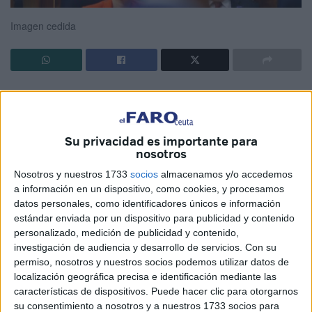
Imagen cedida
Hoy (por ayer) se celebra en el parlamento la moción de
censura contra el gobierno de Pedro Sánchez. Esta
propuesta está destinada para que el conjunto de los
Su privacidad es importante para
representantes de la oposición puedan plantear un
nosotros
programa alternativo que haga caer al ejecutivo.
Nosotros y nuestros 1733
socios
almacenamos y/o accedemos
a información en un dispositivo, como cookies, y procesamos
En teoría, esta figura es constructiva; no se convoca para
datos personales, como identificadores únicos e información
ganarla y disolver las cámaras sino para desarrollar otro
estándar enviada por un dispositivo para publicidad y contenido
programa de gobierno con la aprobación del parlamento
personalizado, medición de publicidad y contenido,
por mayoría absoluta.
investigación de audiencia y desarrollo de servicios.
Con su
permiso, nosotros y nuestros socios podemos utilizar datos de
Hemos visto esta mañana un espectáculo bochornoso a
localización geográfica precisa e identificación mediante las
características de dispositivos. Puede hacer clic para otorgarnos
los que nos tienen acostumbrados los políticos: insultos,
su consentimiento a nosotros y a nuestros 1733 socios para