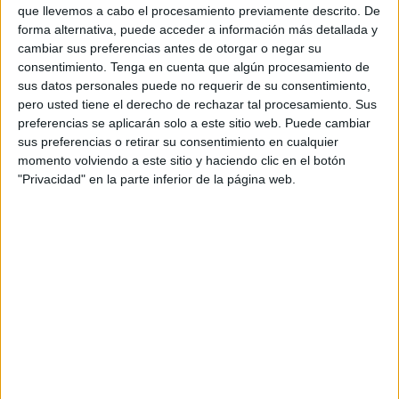
amenazas, descalificaciones, mierdas para todos, falacias
que llevemos a cabo el procesamiento previamente descrito. De
a punta pala.
forma alternativa, puede acceder a información más detallada y
cambiar sus preferencias antes de otorgar o negar su
He aprovechado esta tomatina parlamentaria para hablar
consentimiento.
Tenga en cuenta que algún procesamiento de
de algunas falacias; ahí van, a ver si el profesor Tamames
sus datos personales puede no requerir de su consentimiento,
pero usted tiene el derecho de rechazar tal procesamiento. Sus
me las confirma desde su cátedra de estructura
preferencias se aplicarán solo a este sitio web. Puede cambiar
económica.
sus preferencias o retirar su consentimiento en cualquier
momento volviendo a este sitio y haciendo clic en el botón
Falacia ad personam Ocurre cuando el que habla no
"Privacidad" en la parte inferior de la página web.
emplea razonamientos, sino que ataca directamente a la
persona a la que quiere convencer, o desacredita a los que
presentan argumentos en su ni contra. “ Nada de
convencer sino de convencer mediante el vituperio del
contrincante”
Falacia tu quoque Tú también. Tú también robas, tú
también eres un corrupto, tú también tienes puteros en tu
gobierno...