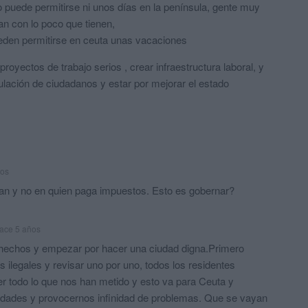
o puede permitirse ni unos días en la península, gente muy
an con lo poco que tienen,
ueden permitirse en ceuta unas vacaciones
royectos de trabajo serios , crear infraestructura laboral, y
pulación de ciudadanos y estar por mejorar el estado
ños
an y no en quien paga impuestos. Esto es gobernar?
ace 5 años
a hechos y empezar por hacer una ciudad digna.Primero
s ilegales y revisar uno por uno, todos los residentes
er todo lo que nos han metido y esto va para Ceuta y
ciudades y provocernos infinidad de problemas. Que se vayan