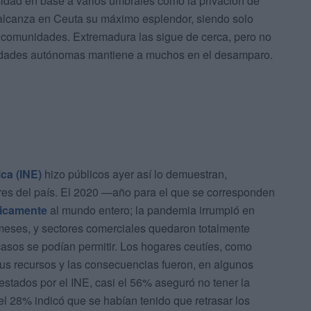
idad en base a varios umbrales como la privación de
alcanza en Ceuta su máximo esplendor, siendo solo
s comunidades. Extremadura las sigue de cerca, pero no
iudades autónomas mantiene a muchos en el desamparo.
ica (INE)
hizo públicos ayer así lo demuestran,
ores del país. El 2020 —año para el que se corresponden
icamente
al mundo entero; la pandemia irrumpió en
meses, y sectores comerciales quedaron totalmente
asos se podían permitir. Los hogares ceutíes, como
sus recursos y las consecuencias fueron, en algunos
stados por el INE, casi el 56% aseguró no tener la
l 28% indicó que se habían tenido que retrasar los