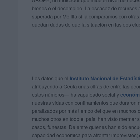
AROPE, un indicador que mide el nivel de neces
bienes o el desempleo. La escasez de recursos 
superada por Melilla si la comparamos con otra
quedan dudas de que la situación en las dos c
Los datos que el
Instituto Nacional de Estadíst
atribuyendo a Ceuta unas cifras de entre las pe
estos números— ha vapuleado social y
económ
nuestras vidas con confinamientos que duraron 
paralizados por más tiempo del que en muchos c
muchos otros en todo el país, han visto mermar 
casos, funestas. De entre quienes han sido encue
capacidad económica para afrontar imprevistos; e