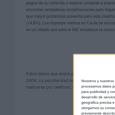
pagos de su vivienda o realizar compras a plazos 
encontrar verdaderas complicaciones para llegar
que mayor porcentaje presenta para esta clasifi
(14,8%). Los ingresos medios en Ceuta se encuad
en un listado que para el INE encabeza la comu
Estos datos que ahora publica el Instituto Na
2004. La peculiaridad en esta ocasión fue qu
Nosotros y nuestro
procesamos datos per
realizarse por teléfono, cuando habitualmente
para publicidad y co
desarrollo de servici
geográfica precisa e 
otorgarnos su conse
previamente descrito