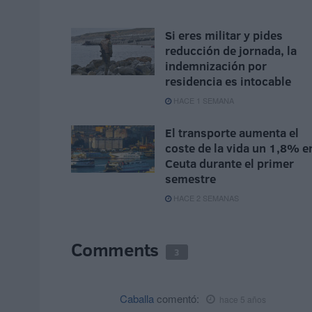
Si eres militar y pides
reducción de jornada, la
indemnización por
residencia es intocable
HACE 1 SEMANA
El transporte aumenta el
coste de la vida un 1,8% e
Ceuta durante el primer
semestre
HACE 2 SEMANAS
Comments
3
Caballa
comentó:
hace 5 años