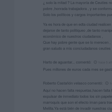
¿ solo la mitad ? La mayoría de Ceutíes n
pobre ,honrada trabajadora , y se conform
Solo los políticos y cargos importantes p
Ya es hora de que en edta ciudad realicen p
dejarse de tanto politiqueo ,de tanto mani
económico de nuestros ciudadanos ,
Que hay pobre gente que se lo merecen ,
gran saludo a mis conciudadanos ceutíes
Harto de aguantar...
comentó:
hace 5 a
Pues millones de euros cada mes se gast
Roberto Castañón velasco
comentó:
h
Aquí no hacen falta respuetas,hacen falt
expulsar de inmediato todos los sin papele
marroquís que son el efecto iman para tra
Melilla.Ya está bién de invadir nuestras 