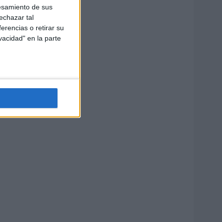
esamiento de sus
echazar tal
erencias o retirar su
vacidad" en la parte