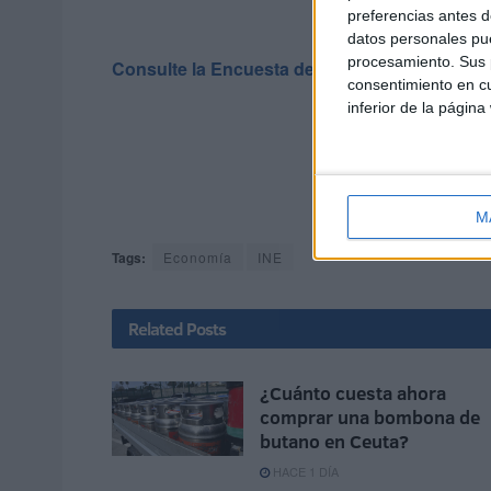
preferencias antes d
datos personales pue
procesamiento. Sus p
Consulte la Encuesta de Condiciones de Vida 
consentimiento en cu
inferior de la página
M
Tags:
Economía
INE
Related
Posts
¿Cuánto cuesta ahora
comprar una bombona de
butano en Ceuta?
HACE 1 DÍA