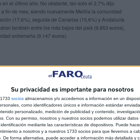
en el último año. No obstante, tan solo el 2,7% dijo
 a fin de mes, siendo nuevamente Melilla la comunidad
cación (17,6%), seguida de Canarias (15,6%) y Andalucía
ran también entre los más bajos del país (9.853 euros),
nidad extremeña (9.147 euros).
Su privacidad es importante para nosotros
cional de Estadística se recopilan cada año desde
e las entrevistas —38.000 en total— tuvieron que
s 1733
socios
almacenamos y/o accedemos a información en un disposit
sonales, como identificadores únicos e información estándar enviada 
 eran presenciales.
ntenido personalizado, medición de publicidad y contenido, investigaci
os.
Con su permiso, nosotros y nuestros socios podemos utilizar datos 
identificación mediante las características de dispositivos. Puede hacer
ntimiento a nosotros y a nuestros 1733 socios para que llevemos a ca
. De forma alternativa, puede acceder a información más detallada y 