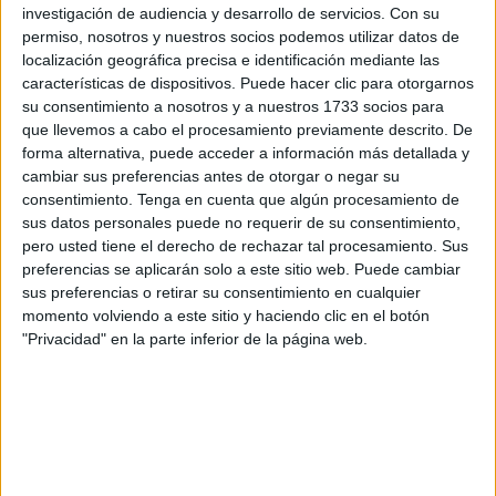
nosotros constituyéndonos en sujetos o en
investigación de audiencia y desarrollo de servicios.
Con su
individualidades? Sí, y pertenecer a una cultura ascética.
permiso, nosotros y nuestros socios podemos utilizar datos de
localización geográfica precisa e identificación mediante las
Ésta se empeña en mostrar la relación entre el ser
características de dispositivos. Puede hacer clic para otorgarnos
humano, la naturaleza y la vida como una polaridad
su consentimiento a nosotros y a nuestros 1733 socios para
enfrentada. En cambio, la cultura trágica nos ofrece
que llevemos a cabo el procesamiento previamente descrito. De
prescindir de esta dicotomía. A mí también se me antoja
forma alternativa, puede acceder a información más detallada y
como una suerte de mística, que no acabo de identificar
cambiar sus preferencias antes de otorgar o negar su
consentimiento.
Tenga en cuenta que algún procesamiento de
con la religión, como tampoco con una conciencia estética.
sus datos personales puede no requerir de su consentimiento,
Así que busco, leo y encuentro un nombre para ella:
pero usted tiene el derecho de rechazar tal procesamiento. Sus
mística salvaje (Hulin, 2007).
preferencias se aplicarán solo a este sitio web. Puede cambiar
sus preferencias o retirar su consentimiento en cualquier
Ya había estado antes en el Cabo de Gata (Almería). Y lo
momento volviendo a este sitio y haciendo clic en el botón
había apreciado estéticamente. Sin embargo, el pasado
"Privacidad" en la parte inferior de la página web.
junio me trastocó. Lejos de querer atraparlo
conceptualmente, viví el acontecimiento desde dentro; mi
cuerpo se sorprendió mucho más que mi conciencia y mis
sentimientos se han estado congratulando de ser ágrafos
hasta hoy. Allí comprendí lo que atrajo al poeta gallego,