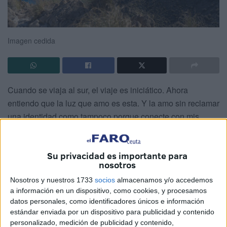
Imagen cedida
Cuando se viaja al sur, el viaje es iniciático. Ahora
entiendo que la luz que amo es esta. Y la amo sin reclamar
una identidad como tampoco porque conecte con mis
raíces materna y paterna, ni por pertenencia a una
comunidad, ni por unas costumbres que heredé (una forma
Su privacidad es importante para
de ver el mundo o una lengua que no es “neutra”). La amo
nosotros
porque me transporta al origen, a un tipo de verdad que se
Nosotros y nuestros 1733
socios
almacenamos y/o accedemos
expande creando estos paisajes áureos, borrando las
a información en un dispositivo, como cookies, y procesamos
barreras entre el mundo y el yo.
datos personales, como identificadores únicos e información
estándar enviada por un dispositivo para publicidad y contenido
¿Pero qué o quién establece esta división? ¿Somos
personalizado, medición de publicidad y contenido,