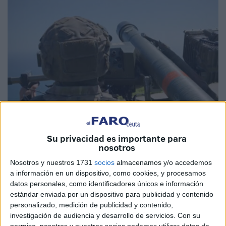
Fotos y vídeo: @EjercitoTierra
Su privacidad es importante para
nosotros
Nosotros y nuestros 1731
socios
almacenamos y/o accedemos
Las fuerzas armadas españolas han vuelto a demostrar su
a información en un dispositivo, como cookies, y procesamos
alto nivel de preparación mediante el
ejercicio Doramas
,
datos personales, como identificadores únicos e información
estándar enviada por un dispositivo para publicidad y contenido
una maniobra de adiestramiento conjunto que pone de
personalizado, medición de publicidad y contenido,
manifiesto la capacidad de
coordinación entre el Ejército
investigación de audiencia y desarrollo de servicios.
Con su
de Tierra y el Ejército del Aire y del Espacio
. En esta
permiso, nosotros y nuestros socios podemos utilizar datos de