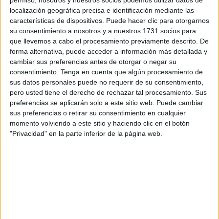
ocasión, el protagonismo ha recaído en el
Grupo de
localización geográfica precisa e identificación mediante las
características de dispositivos. Puede hacer clic para otorgarnos
Artillería Antiaérea del Regimiento Mixto de Artillería
su consentimiento a nosotros y a nuestros 1731 socios para
(RAMIX) 30
, perteneciente a la Comandancia General de
que llevemos a cabo el procesamiento previamente descrito. De
Ceuta (Comgeceu).
forma alternativa, puede acceder a información más detallada y
cambiar sus preferencias antes de otorgar o negar su
Así lo ha dado a conocer el
Ejército de Tierra
a través de
consentimiento.
Tenga en cuenta que algún procesamiento de
sus redes sociales con la publicación de un vídeo en el
sus datos personales puede no requerir de su consentimiento,
pero usted tiene el derecho de rechazar tal procesamiento. Sus
que se pueden apreciar diferentes momentos de esta
preferencias se aplicarán solo a este sitio web. Puede cambiar
práctica.
sus preferencias o retirar su consentimiento en cualquier
momento volviendo a este sitio y haciendo clic en el botón
Interoperabilidad y potencia aérea
"Privacidad" en la parte inferior de la página web.
con el Ala 11
Hay que destacar que uno de los elementos
fundamentales de este simulacro ha sido la participación
de los
cazas Eurofighter del Ala 11
.