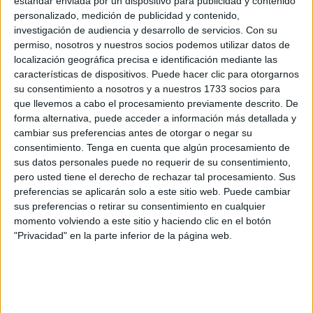
estándar enviada por un dispositivo para publicidad y contenido
Asamblea, cuando se han congregado representantes de
personalizado, medición de publicidad y contenido,
partidos políticos, del Gobierno local y de la administración
investigación de audiencia y desarrollo de servicios.
Con su
permiso, nosotros y nuestros socios podemos utilizar datos de
de la
plaza de los Reyes
, para recordar a todos aquellos
localización geográfica precisa e identificación mediante las
que resultaron afectados por la tragedia. Esto en medio de
características de dispositivos. Puede hacer clic para otorgarnos
un receso al Pleno resolutivo que se está llevando a cabo
su consentimiento a nosotros y a nuestros 1733 socios para
este lunes.
que llevemos a cabo el procesamiento previamente descrito. De
forma alternativa, puede acceder a información más detallada y
El viernes de la semana pasada presidente de la Ciudad,
cambiar sus preferencias antes de otorgar o negar su
consentimiento.
Tenga en cuenta que algún procesamiento de
Juan Vivas
, ya había trasladado en nombre de todos los
sus datos personales puede no requerir de su consentimiento,
caballas
el pesar por el incendio
. Haciendo suyas las
pero usted tiene el derecho de rechazar tal procesamiento. Sus
palabras de todos los ceutíes, envió un mensaje al
preferencias se aplicarán solo a este sitio web. Puede cambiar
presidente de la Generalidad Valenciana, Carlos Mazón, y
sus preferencias o retirar su consentimiento en cualquier
momento volviendo a este sitio y haciendo clic en el botón
a la alcaldesa de Valencia, María José Catalá.
"Privacidad" en la parte inferior de la página web.
Vivas expresó su "más profundo pesar por las víctimas del
pavoroso incendio" producido en esta ciudad.
Asimismo, el presidente de la
Ciudad Autónoma de