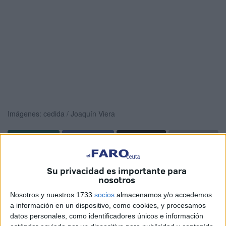
Imágenes: cedida / Joaquín Viera
Tal y como se había anunciado la semana pasada, durante
Su privacidad es importante para
la mañana de este lunes Ceuta ha guardado un minuto de
nosotros
silencio en memoria de las víctimas del
incendio
ocurrido
Nosotros y nuestros 1733
socios
almacenamos y/o accedemos
en Valencia.
a información en un dispositivo, como cookies, y procesamos
datos personales, como identificadores únicos e información
Ha sido a las 12:00 horas, a las puertas del Palacio de la