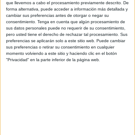
esta situación “verdaderamente escalofriante” que ha
que llevemos a cabo el procesamiento previamente descrito. De
forma alternativa, puede acceder a información más detallada y
afectado a una parte importante del país. Con esta
cambiar sus preferencias antes de otorgar o negar su
concentración realizada en las puertas de Delegación,
consentimiento.
Tenga en cuenta que algún procesamiento de
también se ha pretendido transmitir que ante situaciones
sus datos personales puede no requerir de su consentimiento,
de esta índole, “todo lo demás debe pasar a segundo
pero usted tiene el derecho de rechazar tal procesamiento. Sus
preferencias se aplicarán solo a este sitio web. Puede cambiar
plano”.
sus preferencias o retirar su consentimiento en cualquier
momento volviendo a este sitio y haciendo clic en el botón
Vivas ha añadido que “España es un país
"Privacidad" en la parte inferior de la página web.
fundamentalmente solidario” y que todas las instituciones y
el conjunto de la sociedad española “se van a volcar con
los
territorios afectados
”. También ha querido transmitir la
esperanza de que “el daño material se va a reparar y que
estos pueblos recuperarán la normalidad y España en su
conjunto saldrá adelante”.
El Presidente de la Ciudad Autónoma de Ceuta, ha
finalizado su aportación añadiendo que “en nombre de
todas las instituciones de Ceuta, nuestra más sentida