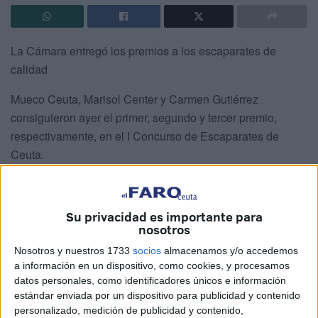
La Cámara entregó los premios a los escaparates de
calidad
Mueco Ceuta, Marisol Center y Carmen Gutiérrez
consiguieron ayer el primer, segundo y tercer premio,
respectivamente, en el I Concurso de Escaparates de
Ceuta.
De Mueco Ceuta, el jurado valoró sobre todo que el
escaparate está elaborado con artículos del propio
negocio y que es muy original. Entre otras cosas cuenta
Su privacidad es importante para
con un árbol que está realizado por espejos. De Marisol
nosotros
Center se valoró la iluminación “espectacular” tanto dentro
Nosotros y nuestros 1733
socios
almacenamos y/o accedemos
como fuera. Y de Carmen Gutiérrez puntuó mucho los
a información en un dispositivo, como cookies, y procesamos
datos personales, como identificadores únicos e información
colores y tonos y una presentación “muy cuidada en un
estándar enviada por un dispositivo para publicidad y contenido
espacio muy bien aprovechado”, tal y como explicó la
personalizado, medición de publicidad y contenido,