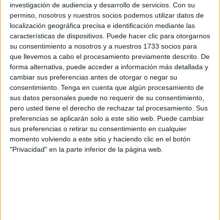
presentadora del acto, la periodista Susana Hevia.
investigación de audiencia y desarrollo de servicios.
Con su
Pero no fueron los últimos premiados, ya que también se
permiso, nosotros y nuestros socios podemos utilizar datos de
localización geográfica precisa e identificación mediante las
entregaron 16 accésit a Caché, Súper Sport, Arroyo
características de dispositivos. Puede hacer clic para otorgarnos
Center, Salón de Belleza Orquidea, Karpe, Perfumería
su consentimiento a nosotros y a nuestros 1733 socios para
Revellín, Jacaranda, Tata, 7 Camicie, Carmen Marañés,
que llevemos a cabo el procesamiento previamente descrito. De
Woman Secret, Ferretería ‘El Cruce’, Sabochi Ropa
forma alternativa, puede acceder a información más detallada y
Premamá, Íntima, Caprichos y Kalú. Además, todos los
cambiar sus preferencias antes de otorgar o negar su
consentimiento.
Tenga en cuenta que algún procesamiento de
participantes recibieron un diploma.
sus datos personales puede no requerir de su consentimiento,
A este concurso se han presentado un total de 43
pero usted tiene el derecho de rechazar tal procesamiento. Sus
comercios, una alta participación que la Cámara espera
preferencias se aplicarán solo a este sitio web. Puede cambiar
que se repita en posteriores ediciones.
sus preferencias o retirar su consentimiento en cualquier
momento volviendo a este sitio y haciendo clic en el botón
El jurado encargado de seleccionar a los tres premiados y
"Privacidad" en la parte inferior de la página web.
los 16 premios accésit ha estado compuesto por Salvador
Jaramillo Rodríguez, subdirector general de Festejos;
Antonio Copado, decorador; la secretaria general de la
Cámara, Rosario Espinosa; y la gerente del Centro
Comercial Abierto, Pilar Carrasco, quienes visitaron del 20
al 23 de diciembre todos los escaparates inscritos para