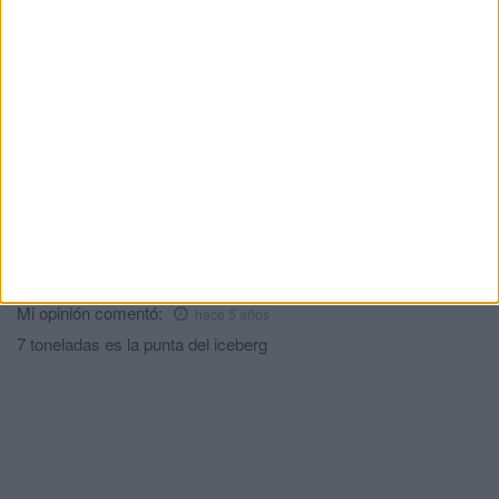
varón en la almadrabeta del Recinto
HACE 11 HORAS
El mensaje que se hace viral en Ceuta:
"No dejéis de salir a la calle, lo contrario
sería entregar nuestra tierra"
HACE 11 HORAS
Comments
1
Mi opinión
comentó:
hace 5 años
7 toneladas es la punta del iceberg