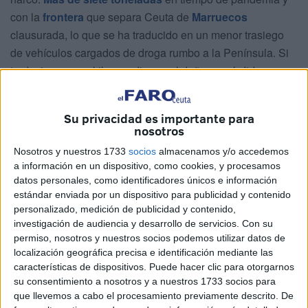
con la
frontera
que separa Ceuta de
Marruecos
clausurada, lo que se ha traducido en un menor trasiego
de vehículos cargados de droga rumbo a la Península. Si
traducimos esos kilos en dinero, el daño en pérdidas que
se ha hecho a los encargados de alimentar el negocio del
narcotráfico se valora en unos 13 millones de euros. Las
Su privacidad es importante para
actuaciones del Instituto Armado marchan en esos dos
nosotros
caminos: desarrollar el mayor número de decomisos y
Nosotros y nuestros 1733
socios
almacenamos y/o accedemos
liderar investigaciones contra el blanqueo de capitales
a información en un dispositivo, como cookies, y procesamos
para poner contra las cuerdas a los narcos.
datos personales, como identificadores únicos e información
estándar enviada por un dispositivo para publicidad y contenido
En este recién abandonado 2021, un repaso a la
personalizado, medición de publicidad y contenido,
hemeroteca de El Faro de Ceuta deja buena muestra de
investigación de audiencia y desarrollo de servicios.
Con su
permiso, nosotros y nuestros socios podemos utilizar datos de
las intervenciones destacadas. La más importante fue sin
localización geográfica precisa e identificación mediante las
duda la llevada a cabo el 20 de abril, cuando componentes
características de dispositivos. Puede hacer clic para otorgarnos
del Servicio Marítimo pudieron recuperar 1.100 kilos tras
su consentimiento a nosotros y a nuestros 1733 socios para
una complicada persecución a una
narcolancha
. No hubo
que llevemos a cabo el procesamiento previamente descrito. De