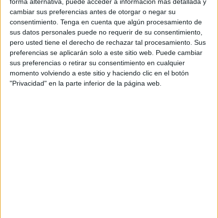
forma alternativa, puede acceder a información más detallada y
detenciones, pero sí se pudo intervenir buena parte del
cambiar sus preferencias antes de otorgar o negar su
cargamento abortando la ruta del Estrecho que habían
consentimiento.
Tenga en cuenta que algún procesamiento de
emprendido. En otra narcolancha, y contando con la
sus datos personales puede no requerir de su consentimiento,
colaboración de la Agencia Tributaria, la Benemérita se
pero usted tiene el derecho de rechazar tal procesamiento. Sus
preferencias se aplicarán solo a este sitio web. Puede cambiar
hizo con 560 kilos de esta misma droga el 30 de abril, solo
sus preferencias o retirar su consentimiento en cualquier
unos días más tarde.
momento volviendo a este sitio y haciendo clic en el botón
"Privacidad" en la parte inferior de la página web.
Pases en dobles fondos de turismos, fardos introducidos a
nado por los llamados motores humanos o pequeñas
cantidades en cargas de narcodrones completan la hilera
de aprehensiones. Pero sin duda, la más llamativa de
todas ha sido la llevada a cabo el pasado 16 de junio,
cuando los agentes encontraron hasta
230 kilos de
hachís en boyarines de una red de deriva.
Y su hallazgo
fue de lo más casual, cuando los ocupantes de una
embarcación pesquera requirieron de la presencia de los
guardias civiles ya que su red se había quedado enredada
en la hélice del motor.