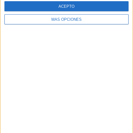
ACEPTO
MÁS OPCIONES
Fue el 16 de junio cuando el Servicio Marítimo actuó para
auxiliar a una embarcación cuya red de deriva había
quedado atrapada en la hélice. Lo que no podían pensar
es qué encontrarían en los boyarines de la red: hachís que
alcanzó un peso de 230 kilos.
La pesadilla del verano, el empleo de
embarcaciones náuticas