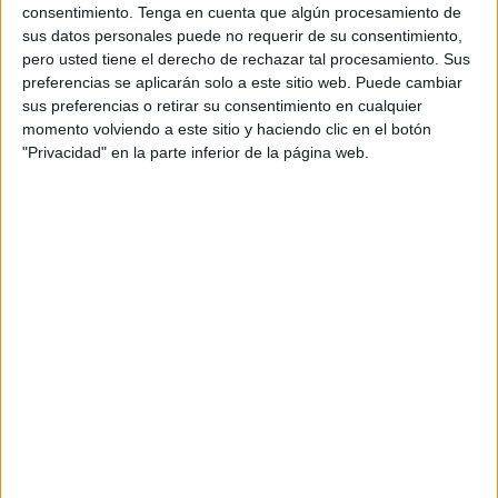
Para ello, empiezan a reestructurar con varias salida, la
consentimiento.
Tenga en cuenta que algún procesamiento de
primera ya está confirmada:
Miguel Ángel Vicente
. “El
sus datos personales puede no requerir de su consentimiento,
jugador Miguel Ángel de segunda división causa baja en
pero usted tiene el derecho de rechazar tal procesamiento. Sus
preferencias se aplicarán solo a este sitio web. Puede cambiar
nuestro primer equipo. Te damos las gracias y te
sus preferencias o retirar su consentimiento en cualquier
deseamos lo mejor en el futuro. ¡Mucha suerte Miguel!”,
momento volviendo a este sitio y haciendo clic en el botón
informa el club en sus redes sociales.
"Privacidad" en la parte inferior de la página web.
Fue renovado en verano
A finales de junio, el conjunto blanquinegro anunció la
renovación del ala murciano para esta temporada
.
“Vuelve para demostrar que cumplir el objetivo es posible”,
dijo el Ceutí en aquel momento. Ahora ambos destinos se
separan. El jugador no ha estado disfrutando del juego
esperado y el conjunto entrenado por ‘Morenín’ seguirá su
rumbo sin él.
La Unión África Ceutí anunció el pasado enero un nuevo