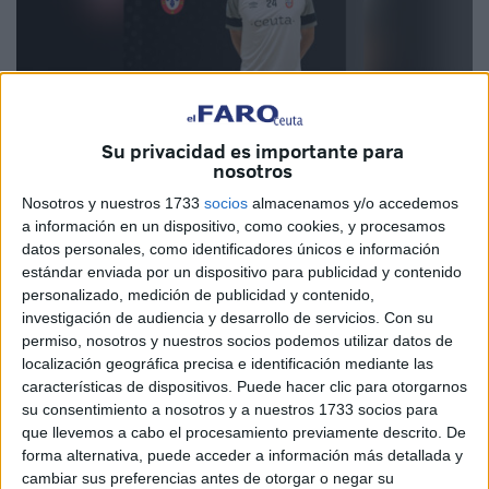
Su privacidad es importante para
nosotros
Imagen cedida
Nosotros y nuestros 1733
socios
almacenamos y/o accedemos
a información en un dispositivo, como cookies, y procesamos
datos personales, como identificadores únicos e información
estándar enviada por un dispositivo para publicidad y contenido
personalizado, medición de publicidad y contenido,
La
UA Ceutí
empieza a reestructurar su equipo en los
investigación de audiencia y desarrollo de servicios.
Con su
primeros instantes del mercado para apuntalar una
permiso, nosotros y nuestros socios podemos utilizar datos de
permanencia que puede ser vital para el equipo de
localización geográfica precisa e identificación mediante las
Ceuta
. Con un partido menos, están a dos puntos de los
características de dispositivos. Puede hacer clic para otorgarnos
su consentimiento a nosotros y a nuestros 1733 socios para
10 que marcan la permanencia, y
el equipo de ‘Morenín’
que llevemos a cabo el procesamiento previamente descrito. De
quiere mejorar la plantilla lo antes posible.
forma alternativa, puede acceder a información más detallada y
cambiar sus preferencias antes de otorgar o negar su