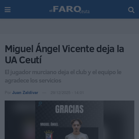
Miguel Ángel Vicente deja la
UA Ceutí
El jugador murciano deja el club y el equipo le
agradece los servicios
Por
Juan Zaldívar
29/12/2025 - 14:01