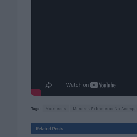
Tags:
Marruecos
Menores Extranjeros No Acomp
Related
Posts