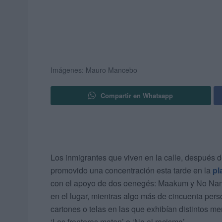
Imágenes: Mauro Mancebo
Compartir en Whatsapp
Los inmigrantes que viven en la calle, después
promovido una concentración esta tarde en la
pl
con el apoyo de dos oenegés: Maakum y No Nam
en el lugar, mientras algo más de cincuenta pers
cartones o telas en las que exhibían distintos me
‘Las fronteras matan’ o ‘No al racismo’.