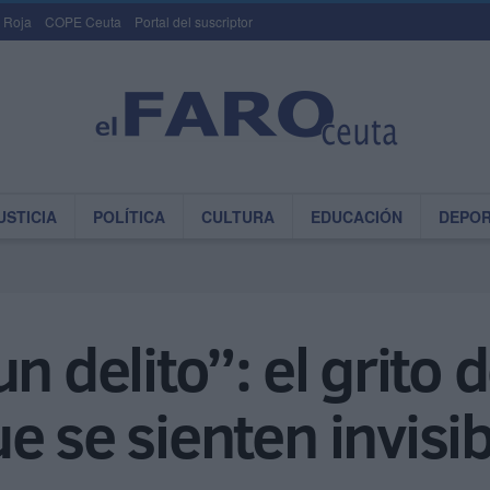
 Roja
COPE Ceuta
Portal del suscriptor
USTICIA
POLÍTICA
CULTURA
EDUCACIÓN
DEPO
n delito”: el grito d
e se sienten invisi