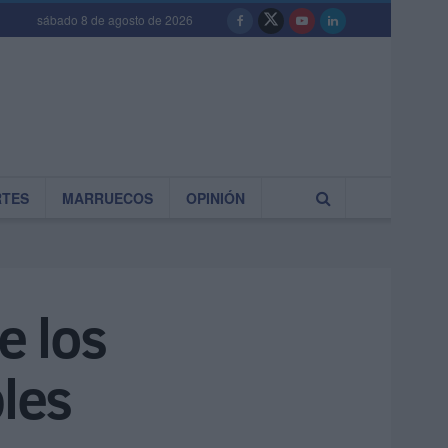
sábado 8 de agosto de 2026
RTES
MARRUECOS
OPINIÓN
e los
bles