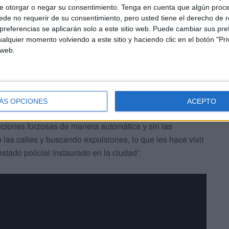
e otorgar o negar su consentimiento.
Tenga en cuenta que algún proc
buscando que, al menos, sean así escuchadas. Quieren
de no requerir de su consentimiento, pero usted tiene el derecho de r
u situación y su derecho a migrar o que se reconozcan
referencias se aplicarán solo a este sitio web. Puede cambiar sus pref
la la Declaración Universal de los Derechos Humanos”.
alquier momento volviendo a este sitio y haciendo clic en el botón "Pri
 web.
ÁS OPCIONES
ACEPTO
uciones forzosas de manera automática y sin las
las calles y buscando expulsiones, lo que les hace vivir
stado policial instaurado en la ciudad”.