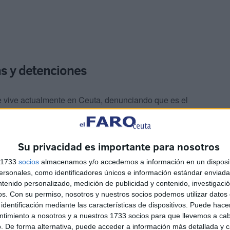
s y detenciones
e vive actualmente en Ceuta, denunciando que es el
arruecos” y que, por ello, “España es responsable de la
amos. Que se reconozca que nos han usado como moneda
Su privacidad es importante para nosotros
s 1733
socios
almacenamos y/o accedemos a información en un disposit
sonales, como identificadores únicos e información estándar enviada 
ntenido personalizado, medición de publicidad y contenido, investigaci
os.
Con su permiso, nosotros y nuestros socios podemos utilizar datos 
identificación mediante las características de dispositivos. Puede hacer
ntimiento a nosotros y a nuestros 1733 socios para que llevemos a ca
su historia menos visible, lo han hecho ante los medios
. De forma alternativa, puede acceder a información más detallada y 