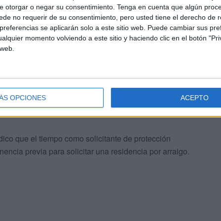
derechos de las personas solicitantes de protección
e otorgar o negar su consentimiento.
Tenga en cuenta que algún proc
de no requerir de su consentimiento, pero usted tiene el derecho de r
referencias se aplicarán solo a este sitio web. Puede cambiar sus pref
alquier momento volviendo a este sitio y haciendo clic en el botón "Pri
 web.
damentos de derecho para impugnar la incompatibilidad
ÁS OPCIONES
ACEPTO
l y los arraigos.
ico que el tiempo como solicitante de protección
ncia previa para solicitar una residencia por arraigo.