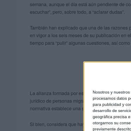
semana, aunque el día está aún pendiente de co
escuchar”, pero, sobre todo, a “aclarar dudas”.
También han explicado que una de las razones p
en vigor a los seis meses de su publicación en el
tiempo para “pulir” algunas cuestiones, así como 
Nosotros y nuestro
La alianza formada por estas cinco organizacio
procesamos datos per
jurídico de personas migrantes y refugiadas, tras
para publicidad y co
normativa establece una serie de mejoras import
desarrollo de servici
geográfica precisa e 
otorgarnos su conse
Si bien, considera que hay “aspectos relevantes
previamente descrito