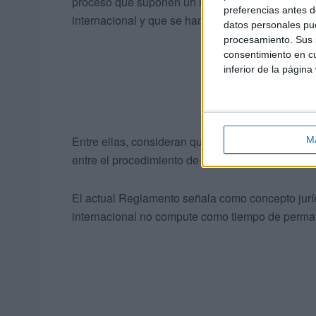
proceso que suponen un impacto negativo en los 
preferencias antes d
internacional y que se han dejado atrás”.
datos personales pue
procesamiento. Sus p
consentimiento en cu
inferior de la página
Entre ellas, consideran que hay suficientes fun
M
entre el procedimiento de protección internaciona
El actual Reglamento señala como concepto juríd
internacional no compute como tiempo de permane