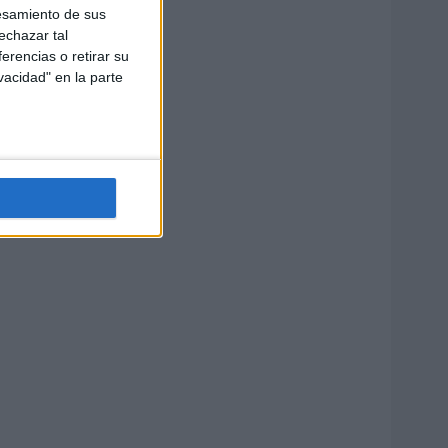
esamiento de sus
echazar tal
erencias o retirar su
vacidad" en la parte