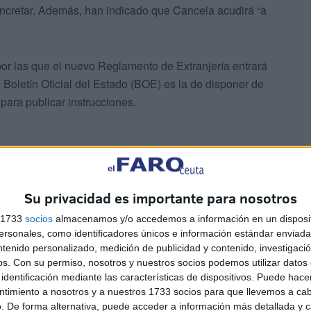
ncretar. Además, han indicado que Cancela acudirá “a
or las que el nuevo Reglamento de Extranjería entrará
 Boletín Oficial del Estado (BOE) es la de disponer de
para publicar instrucciones.
Su privacidad es importante para nosotros
s 1733
socios
almacenamos y/o accedemos a información en un disposit
nes especializadas en el acompañamiento social y
sonales, como identificadores únicos e información estándar enviada 
 un primer análisis del documento, valora que “la
ntenido personalizado, medición de publicidad y contenido, investigaci
antes y fundamentales”.
os.
Con su permiso, nosotros y nuestros socios podemos utilizar datos 
identificación mediante las características de dispositivos. Puede hacer
ntimiento a nosotros y a nuestros 1733 socios para que llevemos a ca
 demandados por estas entidades a lo largo de todo el
. De forma alternativa, puede acceder a información más detallada y 