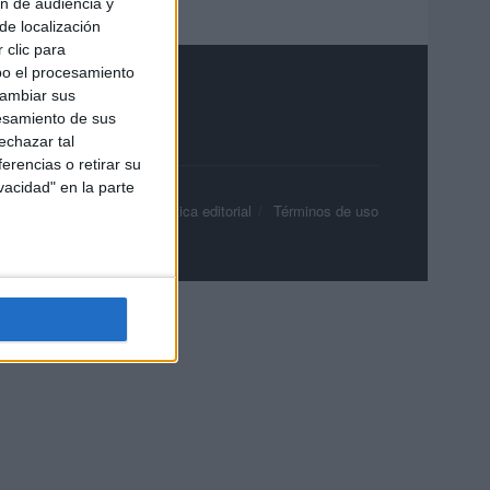
ón de audiencia y
de localización
 clic para
bo el procesamiento
cambiar sus
esamiento de sus
echazar tal
erencias o retirar su
vacidad" en la parte
olítica de privacidad
Política editorial
Términos de uso