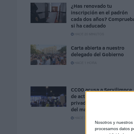
¿Has renovado tu
inscripción en el padrón
cada dos años? Comprueb
si ha caducado
HACE 20 MINUTOS
Carta abierta a nuestro
delegado del Gobierno
HACE 1 HORA
CCOO acusa a Servilimpce
de actuar como en su etap
privada por culpa del "eje
del mal"
HACE 3 HORAS
Nosotros y nuestro
procesamos datos per