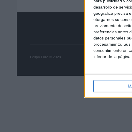
para publicidad y co
desarrollo de servici
geográfica precisa e 
otorgarnos su conse
previamente descrito
preferencias antes d
datos personales pue
procesamiento. Sus p
consentimiento en cu
Grupo Faro
Publicida
inferior de la página
Grupo Faro © 2023
M