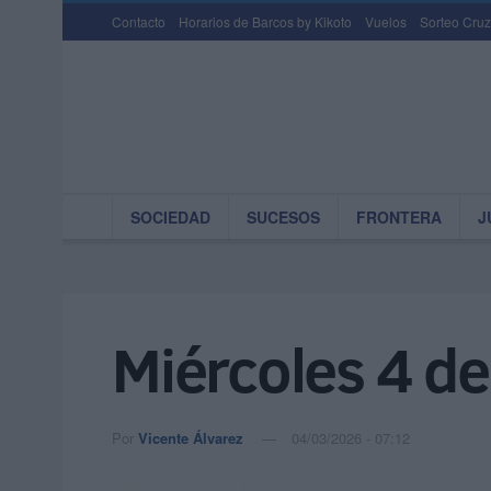
Contacto
Horarios de Barcos by Kikoto
Vuelos
Sorteo Cruz
SOCIEDAD
SUCESOS
FRONTERA
J
Miércoles 4 d
Por
Vicente Álvarez
04/03/2026 - 07:12