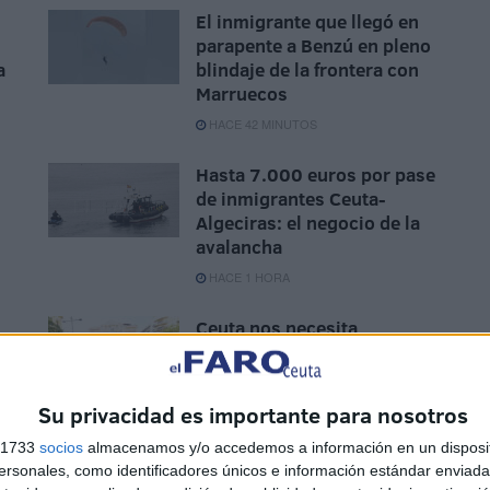
El inmigrante que llegó en
parapente a Benzú en pleno
a
blindaje de la frontera con
Marruecos
HACE 42 MINUTOS
Hasta 7.000 euros por pase
de inmigrantes Ceuta-
Algeciras: el negocio de la
avalancha
HACE 1 HORA
Ceuta nos necesita
a
HACE 4 HORAS
Su privacidad es importante para nosotros
s 1733
socios
almacenamos y/o accedemos a información en un disposit
sonales, como identificadores únicos e información estándar enviada 