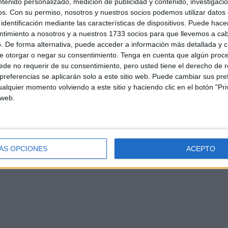
ntenido personalizado, medición de publicidad y contenido, investigaci
os.
Con su permiso, nosotros y nuestros socios podemos utilizar datos 
identificación mediante las características de dispositivos. Puede hacer
ntimiento a nosotros y a nuestros 1733 socios para que llevemos a ca
. De forma alternativa, puede acceder a información más detallada y 
e otorgar o negar su consentimiento.
Tenga en cuenta que algún proc
de no requerir de su consentimiento, pero usted tiene el derecho de r
referencias se aplicarán solo a este sitio web. Puede cambiar sus pref
alquier momento volviendo a este sitio y haciendo clic en el botón "Pri
d
Contacto
Aviso legal – Protección de datos
Política de cookies
P
 web.
ÁS OPCIONES
ACEPTO