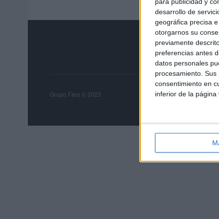
para publicidad y co
desarrollo de servici
geográfica precisa e 
otorgarnos su conse
previamente descrito
preferencias antes d
datos personales pue
procesamiento. Sus p
consentimiento en cu
Grupo Faro
Publicida
inferior de la página
Grupo Faro © 2023
M