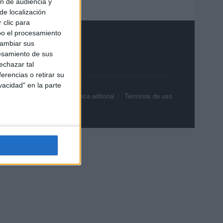
ón de audiencia y
de localización
 clic para
bo el procesamiento
cambiar sus
esamiento de sus
echazar tal
erencias o retirar su
vacidad" en la parte
olítica de privacidad
Política editorial
Términos de uso