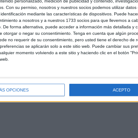
ntenido personalizado, medición de publicidad y contenido, investigaci
os.
Con su permiso, nosotros y nuestros socios podemos utilizar datos 
identificación mediante las características de dispositivos. Puede hacer
ntimiento a nosotros y a nuestros 1733 socios para que llevemos a ca
. De forma alternativa, puede acceder a información más detallada y 
e otorgar o negar su consentimiento.
Tenga en cuenta que algún proc
de no requerir de su consentimiento, pero usted tiene el derecho de r
referencias se aplicarán solo a este sitio web. Puede cambiar sus pref
alquier momento volviendo a este sitio y haciendo clic en el botón "Pri
d
Contacto
Aviso legal – Protección de datos
Política de cookies
P
 web.
ÁS OPCIONES
ACEPTO