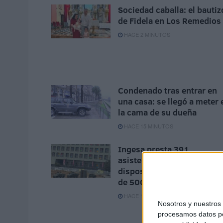
Sociedad caballa: el bautiz
de Fidela en Los Remedios
HACE 2 MINUTOS
Condenado tras entrar en
una casa: se llegó a meter 
la cama de su dueña
HACE 15 MINUTOS
Ingesa presta 391
asistencias y refuerza los
dispositivos 'extra' con m
de 500 atenciones
HACE 1 HORA
Nosotros y nuestro
procesamos datos per