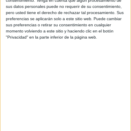
consentimiento.
Tenga en cuenta que algún procesamiento de
La Estación del Ferrocarril estalla:
sus datos personales puede no requerir de su consentimiento,
"Vivimos con miedo y la policía no
pero usted tiene el derecho de rechazar tal procesamiento. Sus
aparece"
preferencias se aplicarán solo a este sitio web. Puede cambiar
HACE 2 HORAS
sus preferencias o retirar su consentimiento en cualquier
momento volviendo a este sitio y haciendo clic en el botón
Cruz Roja abastece a cientos de
"Privacidad" en la parte inferior de la página web.
inmigrantes con alimento y asistencia
médica
HACE 2 HORAS
Vivas traslada al Rey la "situación
crítica" de Ceuta y reclama recuperar la
normalidad tras la crisis fronteriza
HACE 3 HORAS