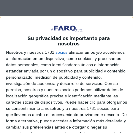
Related
Posts
Su privacidad es importante para
nosotros
Preocupación por las fotos de menores
Nosotros y nuestros 1731
socios
almacenamos y/o accedemos
con soldados trasladados a la frontera
a información en un dispositivo, como cookies, y procesamos
HACE 1 MINUTO
datos personales, como identificadores únicos e información
estándar enviada por un dispositivo para publicidad y contenido
Las fragatas Santa María y Navarra, en
personalizado, medición de publicidad y contenido,
Ceuta para reforzar la seguridad
investigación de audiencia y desarrollo de servicios.
Con su
permiso, nosotros y nuestros socios podemos utilizar datos de
HACE 18 MINUTOS
localización geográfica precisa e identificación mediante las
AUME reclama preparación preventiva y
características de dispositivos. Puede hacer clic para otorgarnos
material para los militares destinados en
su consentimiento a nosotros y a nuestros 1731 socios para
Ceuta
que llevemos a cabo el procesamiento previamente descrito. De
forma alternativa, puede acceder a información más detallada y
HACE 1 HORA
cambiar sus preferencias antes de otorgar o negar su