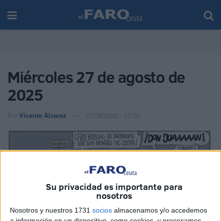
Miércoles 27 de agosto de
2025
Por
Vicente Álvarez
27/08/2025 - 07:20
Su privacidad es importante para
nosotros
Nosotros y nuestros 1731
socios
almacenamos y/o accedemos
a información en un dispositivo, como cookies, y procesamos