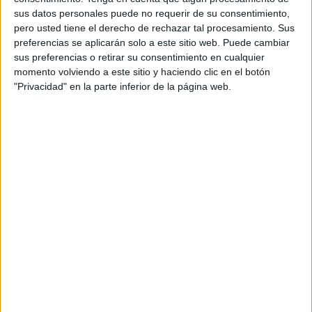
HACE 57 MINUTOS
sus datos personales puede no requerir de su consentimiento,
pero usted tiene el derecho de rechazar tal procesamiento. Sus
Usuarios de playas de Ceuta piden más
preferencias se aplicarán solo a este sitio web. Puede cambiar
vigilancia y limpieza tras la crisis
sus preferencias o retirar su consentimiento en cualquier
migratoria
momento volviendo a este sitio y haciendo clic en el botón
HACE 1 HORA
"Privacidad" en la parte inferior de la página web.
Consecuencias medioambientales de la
invasión de Ceuta
HACE 2 HORAS
En una ciudad sin límites
HACE 2 HORAS