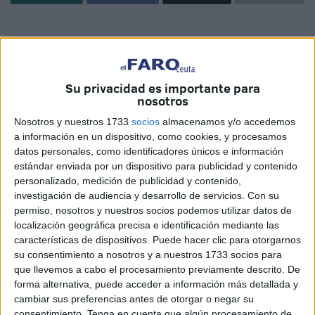
Su privacidad es importante para
Related
Posts
nosotros
Nosotros y nuestros 1733
socios
almacenamos y/o accedemos
Carta abierta desde Ceuta: recuperar la
a información en un dispositivo, como cookies, y procesamos
confianza antes de que sea demasiado
datos personales, como identificadores únicos e información
tarde
estándar enviada por un dispositivo para publicidad y contenido
personalizado, medición de publicidad y contenido,
HACE 14 MINUTOS
investigación de audiencia y desarrollo de servicios.
Con su
EEUU respalda la soberanía española de
permiso, nosotros y nuestros socios podemos utilizar datos de
Ceuta y Melilla
localización geográfica precisa e identificación mediante las
características de dispositivos. Puede hacer clic para otorgarnos
HACE 29 MINUTOS
su consentimiento a nosotros y a nuestros 1733 socios para
111 detenidos por su presunta relación
que llevemos a cabo el procesamiento previamente descrito. De
con la entrada masiva de inmigrantes en
forma alternativa, puede acceder a información más detallada y
Ceuta
cambiar sus preferencias antes de otorgar o negar su
consentimiento.
Tenga en cuenta que algún procesamiento de