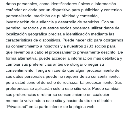
datos personales, como identificadores únicos e información
estándar enviada por un dispositivo para publicidad y contenido
Related
Posts
personalizado, medición de publicidad y contenido,
investigación de audiencia y desarrollo de servicios.
Con su
Carta de los vecinos de Arcos Quebrados
permiso, nosotros y nuestros socios podemos utilizar datos de
localización geográfica precisa e identificación mediante las
HACE 2 HORAS
características de dispositivos. Puede hacer clic para otorgarnos
su consentimiento a nosotros y a nuestros 1733 socios para
Disparos en el Príncipe y un herido por
que llevemos a cabo el procesamiento previamente descrito. De
arma blanca
forma alternativa, puede acceder a información más detallada y
HACE 2 HORAS
cambiar sus preferencias antes de otorgar o negar su
consentimiento.
Tenga en cuenta que algún procesamiento de
Orgullo de un pueblo que nunca pierde
sus datos personales puede no requerir de su consentimiento,
su humanidad
pero usted tiene el derecho de rechazar tal procesamiento. Sus
HACE 3 HORAS
preferencias se aplicarán solo a este sitio web. Puede cambiar
sus preferencias o retirar su consentimiento en cualquier
Aplazado el amistoso entre el Ittihad de
momento volviendo a este sitio y haciendo clic en el botón
Tánger y el FC Barcelona
"Privacidad" en la parte inferior de la página web.
HACE 3 HORAS
El PP denuncia en el Parlamento Europeo