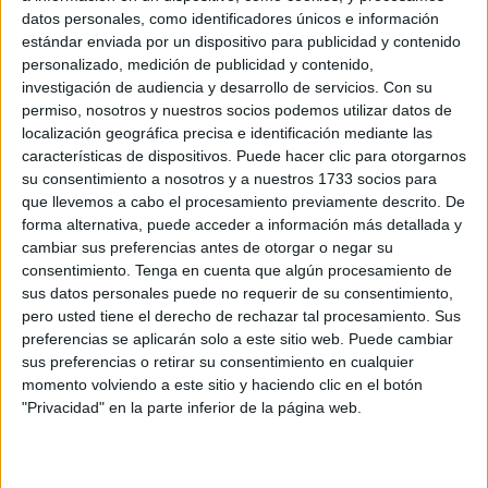
datos personales, como identificadores únicos e información
estándar enviada por un dispositivo para publicidad y contenido
personalizado, medición de publicidad y contenido,
Related
Posts
investigación de audiencia y desarrollo de servicios.
Con su
permiso, nosotros y nuestros socios podemos utilizar datos de
Carta de los vecinos de Arcos Quebrados
localización geográfica precisa e identificación mediante las
características de dispositivos. Puede hacer clic para otorgarnos
HACE 4 HORAS
su consentimiento a nosotros y a nuestros 1733 socios para
que llevemos a cabo el procesamiento previamente descrito. De
Disparos en el Príncipe y un herido por
forma alternativa, puede acceder a información más detallada y
arma blanca
cambiar sus preferencias antes de otorgar o negar su
HACE 4 HORAS
consentimiento.
Tenga en cuenta que algún procesamiento de
sus datos personales puede no requerir de su consentimiento,
Orgullo de un pueblo que nunca pierde
pero usted tiene el derecho de rechazar tal procesamiento. Sus
su humanidad
preferencias se aplicarán solo a este sitio web. Puede cambiar
HACE 5 HORAS
sus preferencias o retirar su consentimiento en cualquier
momento volviendo a este sitio y haciendo clic en el botón
Aplazado el amistoso entre el Ittihad de
"Privacidad" en la parte inferior de la página web.
Tánger y el FC Barcelona
HACE 5 HORAS