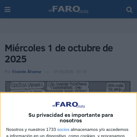
Miércoles 1 de octubre de
2025
Por
Vicente Álvarez
01/10/2025 - 07:19
Su privacidad es importante para
Imagen cedida
nosotros
Nosotros y nuestros 1733
socios
almacenamos y/o accedemos
a información en un dispositivo, como cookies, y procesamos