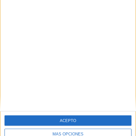
El PP denuncia en el Parlamento Europeo
la "inacción" de Sánchez ante la crisis de
Ceuta
HACE 5 HORAS
Preocupación por las fotos de menores
con soldados trasladados a la frontera
HACE 6 HORAS
ACEPTO
MÁS OPCIONES