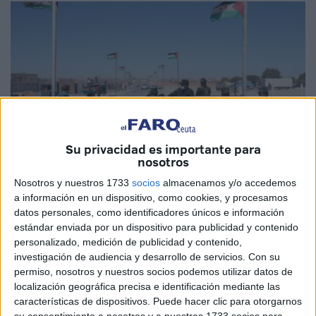
Su privacidad es importante para
nosotros
Nosotros y nuestros 1733
socios
almacenamos y/o accedemos
Imagen de archivo
a información en un dispositivo, como cookies, y procesamos
datos personales, como identificadores únicos e información
estándar enviada por un dispositivo para publicidad y contenido
personalizado, medición de publicidad y contenido,
El
Frente Polisario
anunció
la muerte
este domingo en
investigación de audiencia y desarrollo de servicios.
Con su
combate del
dirigente saharaui Lahbib Mohamed
permiso, nosotros y nuestros socios podemos utilizar datos de
localización geográfica precisa e identificación mediante las
Abdelaziz, hijo del fundador de la organización
características de dispositivos. Puede hacer clic para otorgarnos
independentista y miembro de su Secretariado
su consentimiento a nosotros y a nuestros 1733 socios para