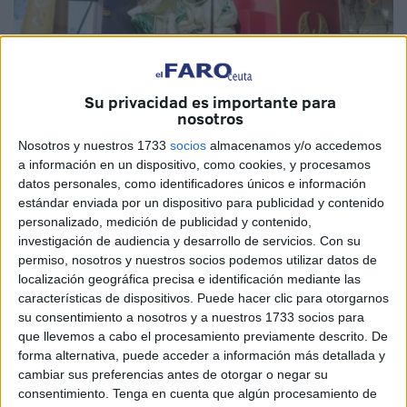
Imagen de archivo
Su privacidad es importante para
nosotros
Os pido –queridos Reyes Magos- que me ayudéis a
Nosotros y nuestros 1733
socios
almacenamos y/o accedemos
a información en un dispositivo, como cookies, y procesamos
pensar, a explicar y a vivir el tiempo con el fin administrar
datos personales, como identificadores únicos e información
lo mucho o lo poco que aún me quede. Me gustaría acertar
estándar enviada por un dispositivo para publicidad y contenido
a la hora de repartirlo y, sobre todo, de ser capaz de
personalizado, medición de publicidad y contenido,
agradecerlo a todas esas personas que hacen posible que
investigación de audiencia y desarrollo de servicios.
Con su
permiso, nosotros y nuestros socios podemos utilizar datos de
lo disfrute y lo aproveche. Me gustaría aprender a pensar, a
localización geográfica precisa e identificación mediante las
administrar la vida con responsabilidad y a sentirla con
características de dispositivos. Puede hacer clic para otorgarnos
libertad paladeando cada segundo con detenimiento.
su consentimiento a nosotros y a nuestros 1733 socios para
que llevemos a cabo el procesamiento previamente descrito. De
Vamos a ver si soy capaz de comprender que el ocio es,
forma alternativa, puede acceder a información más detallada y
además de descanso corporal un recreo espiritual mucho
cambiar sus preferencias antes de otorgar o negar su
consentimiento.
Tenga en cuenta que algún procesamiento de
más que una moneda de cambio para comprar bienes