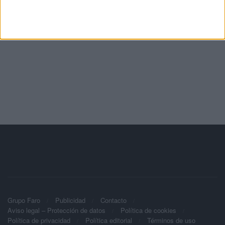
Grupo Faro
Publicidad
Contacto
Aviso legal – Protección de datos
Política de cookies
Política de privacidad
Política editorial
Términos de uso