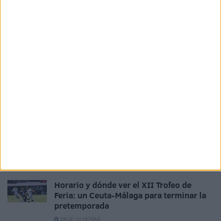
HACE 2 HORAS
La Estación del Ferrocarril estalla:
"Vivimos con miedo y la policía no
aparece"
HACE 4 HORAS
La crisis de Ceuta no frena el
compromiso de Portugal con el Mundial
2030 junto a España y Marruecos
HACE 6 HORAS
El Ceuta, a la espera de José Ángel
Jurado del Dépor
HACE 7 HORAS
Horario y dónde ver el XII Trofeo de
Feria: un Ceuta-Málaga para terminar la
pretemporada
HACE 10 HORAS