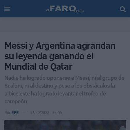
Messi y Argentina agrandan
su leyenda ganando el
Mundial de Qatar
Nadie ha logrado oponerse a Messi, ni al grupo de
Scaloni, ni al destino y pese a los obstáculos la
albiceleste ha logrado levantar el trofeo de
campeón
Por
EFE
18/12/2022 - 14:00