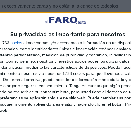
n excesivamente caras y no están al alcance de todoslos
 de actuación sobre este trastorno hasta ahora
Su privacidad es importante para nosotros
s 1733
socios
almacenamos y/o accedemos a información en un disposit
sonales, como identificadores únicos e información estándar enviada 
ntenido personalizado, medición de publicidad y contenido, investigaci
os.
Con su permiso, nosotros y nuestros socios podemos utilizar datos 
identificación mediante las características de dispositivos. Puede hacer
ntimiento a nosotros y a nuestros 1733 socios para que llevemos a ca
. De forma alternativa, puede acceder a información más detallada y 
e otorgar o negar su consentimiento.
Tenga en cuenta que algún proc
de no requerir de su consentimiento, pero usted tiene el derecho de r
referencias se aplicarán solo a este sitio web. Puede cambiar sus pref
alquier momento volviendo a este sitio y haciendo clic en el botón "Pri
El Colegio de Médicos pide a
 web.
Mónica García medidas
ás
urgentes ante la "catástrofe
asistencial" en Ceuta