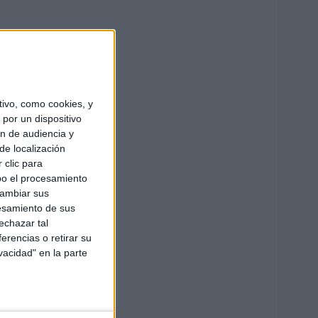
ivo, como cookies, y
por un dispositivo
ón de audiencia y
de localización
 clic para
bo el procesamiento
cambiar sus
esamiento de sus
echazar tal
erencias o retirar su
vacidad" en la parte