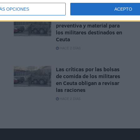
HACE 17 HORAS
ÁS OPCIONES
ACEPTO
AUME reclama preparación
preventiva y material para
los militares destinados en
Ceuta
HACE 2 DÍAS
Las críticas por las bolsas
de comida de los militares
en Ceuta obligan a revisar
las raciones
HACE 2 DÍAS