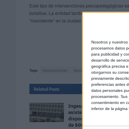
Este tipo de intervenciones psicopedagógicas so
bolsillos. La entidad también exige un protocolo
“inexistente” en la ciudad.
Nosotros y nuestro
procesamos datos per
para publicidad y co
desarrollo de servici
geográfica precisa e 
Tags:
Asociaciones
Sanidad
otorgarnos su conse
previamente descrito
preferencias antes d
Related
Posts
datos personales pue
procesamiento. Sus p
consentimiento en cu
Ingesa presta 391
inferior de la página
asistencias y refuerza los
dispositivos 'extra' con m
de 500 atenciones