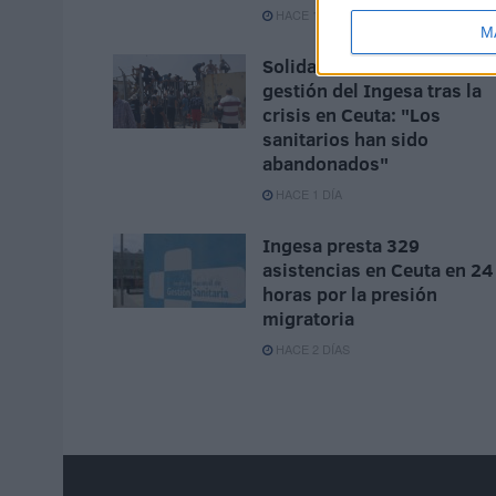
HACE 1 HORA
M
Solidaridad carga contra la
gestión del Ingesa tras la
crisis en Ceuta: "Los
sanitarios han sido
abandonados"
HACE 1 DÍA
Ingesa presta 329
asistencias en Ceuta en 24
horas por la presión
migratoria
HACE 2 DÍAS