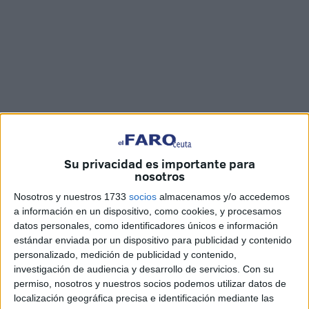
Fotos y vídeo: Óscar Astorga
Su privacidad es importante para
nosotros
Nosotros y nuestros 1733
socios
almacenamos y/o accedemos
a información en un dispositivo, como cookies, y procesamos
En el Salón de Plenos antiguo del Palacio de la Asamblea
datos personales, como identificadores únicos e información
ha tenido lugar la tarde de este miércoles la entrega de
estándar enviada por un dispositivo para publicidad y contenido
premios del Concurso Oficial de Agrupaciones de
personalizado, medición de publicidad y contenido,
Carnaval (COAC) de Ceuta 2022
, tras su esperada
investigación de audiencia y desarrollo de servicios.
Con su
permiso, nosotros y nuestros socios podemos utilizar datos de
celebración el pasado sábado
en el Teatro Auditorio
localización geográfica precisa e identificación mediante las
Revellín
.