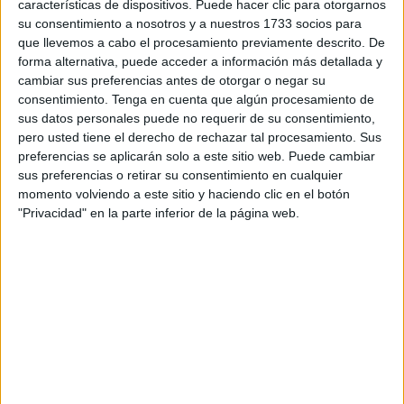
características de dispositivos. Puede hacer clic para otorgarnos
su consentimiento a nosotros y a nuestros 1733 socios para
Los galardonados han sido 'Los Olvidaos' y 'La Salaíta'
que llevemos a cabo el procesamiento previamente descrito. De
(comparsas); ‘Ya echo de menos la calle’ y 'Los Primeros'
forma alternativa, puede acceder a información más detallada y
(chirigotas); 'Ya echo de menos la calle' (autor de
cambiar sus preferencias antes de otorgar o negar su
consentimiento.
Tenga en cuenta que algún procesamiento de
chirigotas); 'Los Olvidaos' (autor de comparsas); 'La
sus datos personales puede no requerir de su consentimiento,
Salaíta' (mejor tipo de comparsa); 'Ya echo de menos la
pero usted tiene el derecho de rechazar tal procesamiento. Sus
calle' (mejor tipo de chirigota); 'Los Olvidaos' (popurrí
preferencias se aplicarán solo a este sitio web. Puede cambiar
comparsas); 'Ya echo de menos la calle' (popurrí
sus preferencias o retirar su consentimiento en cualquier
momento volviendo a este sitio y haciendo clic en el botón
chirigotas).
"Privacidad" en la parte inferior de la página web.
Los ganadores han recibido emocionados sus
reconocimientos, un merecido premio al esfuerzo que
tuvieron que hacer para pasar de los ensayos a las tablas
del Revellín. Al término del acto el consejero, Carlos
Rontomé, ha valorado positivamente estas fiestas y ha
deseado que, en el 2023, definitivamente, se vuelva a la
normalidad total en unas fiestas tan emblemáticas como
estas porque "la base del Carnaval es la calle".