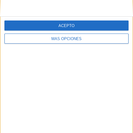
ACEPTO
MÁS OPCIONES
Tags:
Carnaval
Coronavirus
Teatro
Related
Posts
'El Bizcocho', Los Molina y la antología
de Antonio Martín, en el último día de la
Feria 2026
HACE 3 SEMANAS
Pipo, creador de contenido en redes: "Lo
más difícil no es hacer reír, sino hacerlo