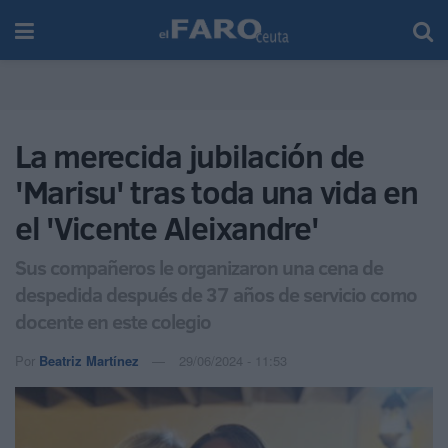
La merecida jubilación de
'Marisu' tras toda una vida en
el 'Vicente Aleixandre'
Sus compañeros le organizaron una cena de
despedida después de 37 años de servicio como
docente en este colegio
Por
Beatriz Martínez
29/06/2024 - 11:53