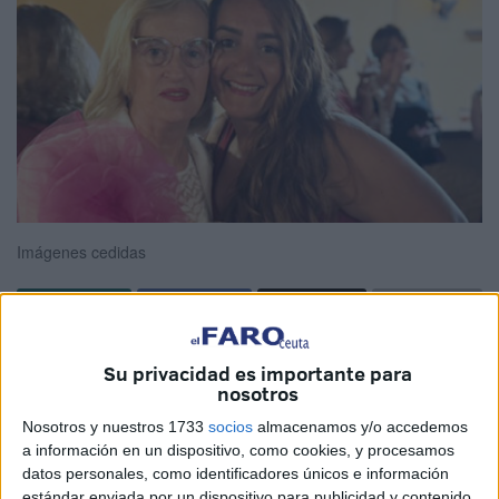
Imágenes cedidas
Tras 37 años de trabajo en el
colegio Vicente Aleixandre
,
Su privacidad es importante para
en Ceuta, le tocaba la
jubilación
. Ese momento de parar y
nosotros
emprender un descanso merecido.
Nosotros y nuestros 1733
socios
almacenamos y/o accedemos
a información en un dispositivo, como cookies, y procesamos
Esta semana se le ha organizado una despedida
datos personales, como identificadores únicos e información
homenaje a María Jesús García Gómez, ‘Marisu’,
docente
estándar enviada por un dispositivo para publicidad y contenido