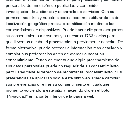
del colegio
Vicente Aleixandre.
personalizado, medición de publicidad y contenido,
investigación de audiencia y desarrollo de servicios.
Con su
María Jesús empezó a trabajar en el año 1987 en este
permiso, nosotros y nuestros socios podemos utilizar datos de
localización geográfica precisa e identificación mediante las
colegio dando clases de Educación Física. Posteriormente
características de dispositivos. Puede hacer clic para otorgarnos
cambió a la especialidad de
Educación Infantil
para
su consentimiento a nosotros y a nuestros 1733 socios para
finalizar su vinculación profesional con el mundo escolar
que llevemos a cabo el procesamiento previamente descrito. De
como profesora en Primaria.
forma alternativa, puede acceder a información más detallada y
cambiar sus preferencias antes de otorgar o negar su
consentimiento.
Tenga en cuenta que algún procesamiento de
sus datos personales puede no requerir de su consentimiento,
pero usted tiene el derecho de rechazar tal procesamiento. Sus
preferencias se aplicarán solo a este sitio web. Puede cambiar
sus preferencias o retirar su consentimiento en cualquier
momento volviendo a este sitio y haciendo clic en el botón
"Privacidad" en la parte inferior de la página web.