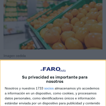
Imagen cedida
Su privacidad es importante para
Mercadona
, compañía de supermercados físicos y de
nosotros
venta online, inició el pasado viernes 6 de octubre la
Nosotros y nuestros 1733
socios
almacenamos y/o accedemos
campaña de cítricos de origen España con la mandarina
a información en un dispositivo, como cookies, y procesamos
Oronules, y ha ido incorporando diferentes variedades las
datos personales, como identificadores únicos e información
siguientes semanas del mes y primeras semanas de
estándar enviada por un dispositivo para publicidad y contenido