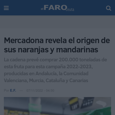
Mercadona revela el origen de
sus naranjas y mandarinas
La cadena prevé comprar 200.000 toneladas de
esta fruta para esta campaña 2022-2023,
producidas en Andalucía, la Comunidad
Valenciana, Murcia, Cataluña y Canarias
Por
E.F.
07/11/2022 - 04:50