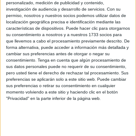
personalizado, medición de publicidad y contenido,
noviembre. En concreto, los limones, pomelos y
naranjas
investigación de audiencia y desarrollo de servicios.
Con su
de origen España estarán disponibles esta semana en las
permiso, nosotros y nuestros socios podemos utilizar datos de
tiendas.
localización geográfica precisa e identificación mediante las
características de dispositivos. Puede hacer clic para otorgarnos
Mercadona tiene previsto comprar en la campaña 2022-23
su consentimiento a nosotros y a nuestros 1733 socios para
alrededor de 220.000
toneladas de naranjas,
que llevemos a cabo el procesamiento previamente descrito. De
forma alternativa, puede acceder a información más detallada y
mandarinas, limones y pomelos
de origen España. El
cambiar sus preferencias antes de otorgar o negar su
mayor volumen es de naranjas, que se estima que alcance
consentimiento.
Tenga en cuenta que algún procesamiento de
las 150.000 toneladas, mientras que el de mandarinas
sus datos personales puede no requerir de su consentimiento,
será de más de 50.000 toneladas, el de limones de 17.000
pero usted tiene el derecho de rechazar tal procesamiento. Sus
toneladas y el de pomelos de 1.500 toneladas.
preferencias se aplicarán solo a este sitio web. Puede cambiar
sus preferencias o retirar su consentimiento en cualquier
Las diferentes variedades de cítricos que ofrece
momento volviendo a este sitio y haciendo clic en el botón
"Privacidad" en la parte inferior de la página web.
Mercadona proceden de la Comunidad Valenciana,
Andalucía, Región de Murcia, Cataluña y Canarias.
Las mandarinas están disponibles a granel y en mallas de
uno y dos kilos, además de la mandarina con hoja en