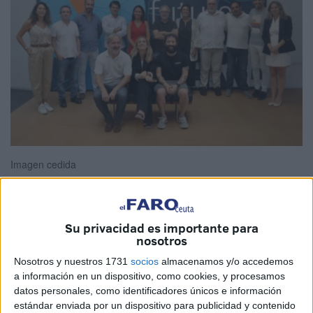
Imagen cedida
Su privacidad es importante para
Este evento, impulsado por el Gobierno de Ceuta, a través
nosotros
de Procesa, y en colaboración con Telefónica, está
Nosotros y nuestros 1731
socios
almacenamos y/o accedemos
enfocado a estrechar la colaboración y fomentar el
a información en un dispositivo, como cookies, y procesamos
conocimiento compartido entre los miembros que
datos personales, como identificadores únicos e información
conforman el equipo de mentores que son la base del
estándar enviada por un dispositivo para publicidad y contenido