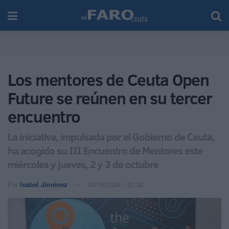
Los mentores de Ceuta Open
Future se reúnen en su tercer
encuentro
La iniciativa, impulsada por el Gobierno de Ceuta,
ha acogido su III Encuentro de Mentores este
miércoles y jueves, 2 y 3 de octubre
Por
Isabel Jiménez
03/10/2024 - 20:30