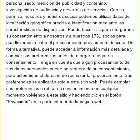
personalizado, medición de publicidad y contenido,
modelo de aceleración, reuniendo también a
startups
,
investigación de audiencia y desarrollo de servicios.
Con su
responsables clave de la iniciativa y la Consejera de
permiso, nosotros y nuestros socios podemos utilizar datos de
Hacienda, Transformación Económica y Transición Digital,
localización geográfica precisa e identificación mediante las
Kissy Chandiramani en la mesa redonda sobre "Cómo
características de dispositivos. Puede hacer clic para otorgarnos
construimos equipo".
su consentimiento a nosotros y a nuestros 1731 socios para
que llevemos a cabo el procesamiento previamente descrito. De
forma alternativa, puede acceder a información más detallada y
Una jornada de networking y
cambiar sus preferencias antes de otorgar o negar su
estrategias de futuro
consentimiento.
Tenga en cuenta que algún procesamiento de
sus datos personales puede no requerir de su consentimiento,
pero usted tiene el derecho de rechazar tal procesamiento. Sus
El evento comenzó con la sesión de bienvenida en
El
preferencias se aplicarán solo a este sitio web. Puede cambiar
Ángulo
, donde pudieron trabajar en la cohesión del
sus preferencias o retirar su consentimiento en cualquier
equipo a través de distintas dinámicas participativas, un
momento volviendo a este sitio y haciendo clic en el botón
"Privacidad" en la parte inferior de la página web.
punto imprescindible para que la ayuda que se aporta a
los emprendedores sea completa.