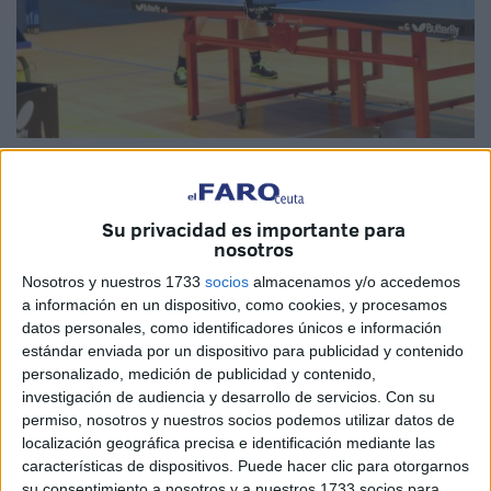
Imagen de archivo
Su privacidad es importante para
nosotros
Sirva esta lectura para ofrecer una clave, que una vez
Nosotros y nuestros 1733
socios
almacenamos y/o accedemos
madurada, ayude a calmar al que padece esquizofrenia,
a información en un dispositivo, como cookies, y procesamos
uno de los trastornos más incapacitantes que existen.
datos personales, como identificadores únicos e información
estándar enviada por un dispositivo para publicidad y contenido
Como veremos, solo en principio.
personalizado, medición de publicidad y contenido,
investigación de audiencia y desarrollo de servicios.
Con su
Tened en cuenta que yo he vivido todas las fases del
permiso, nosotros y nuestros socios podemos utilizar datos de
padecimiento, desde la postración severa en el fondo de
localización geográfica precisa e identificación mediante las
mi habitación, hasta el rendimiento óptimo en mis múltiples
características de dispositivos. Puede hacer clic para otorgarnos
obligaciones.
su consentimiento a nosotros y a nuestros 1733 socios para