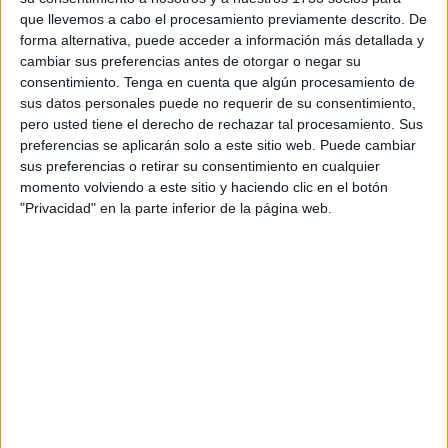
que llevemos a cabo el procesamiento previamente descrito. De
Pero, ¿qué hitos marcaron esta trayectoria?
forma alternativa, puede acceder a información más detallada y
cambiar sus preferencias antes de otorgar o negar su
Al inicio, con los vacíos de los primeros medicamentos,
consentimiento.
Tenga en cuenta que algún procesamiento de
sus datos personales puede no requerir de su consentimiento,
con el complejo de culpa como herida abierta, y con la
pero usted tiene el derecho de rechazar tal procesamiento. Sus
autoestima por los suelos, la reacción natural es el
preferencias se aplicarán solo a este sitio web. Puede cambiar
aislamiento.
sus preferencias o retirar su consentimiento en cualquier
momento volviendo a este sitio y haciendo clic en el botón
En este estado, sin los estímulos positivos de un rol social,
"Privacidad" en la parte inferior de la página web.
y todo el día enchufado a la televisión, la experiencia
mental es refleja, y reproduce en un círculo infinito los
síntomas de la afectación, las ideas delirantes.
La voluntad debilitada es incapaz de manipular los
pensamientos, que invaden nuestro ser sin causa
conocida. ¿Cuantos habrá así, subidos a una espiral que
los aleja cada vez más de la realidad?
La escasa calidad de la información que proporcionan la