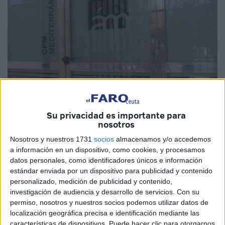
EL FARO
Su privacidad es importante para
nosotros
Nosotros y nuestros 1731
socios
almacenamos y/o accedemos
a información en un dispositivo, como cookies, y procesamos
datos personales, como identificadores únicos e información
El secretario general de la Sección Sindical de
estándar enviada por un dispositivo para publicidad y contenido
Comisiones Obreras (CCOO)
en la Ciudad, José Antonio
personalizado, medición de publicidad y contenido,
López, volvió a dar ayer la voz de alarma sobre la
investigación de audiencia y desarrollo de servicios.
Con su
situación de la plantilla del Área de Menores en general y
permiso, nosotros y nuestros socios podemos utilizar datos de
sobre la falta de educadores en particular tras la decisión
localización geográfica precisa e identificación mediante las
características de dispositivos. Puede hacer clic para otorgarnos