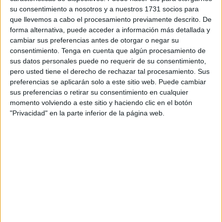
de la Administración de dejar de recurrir a la bolsa de
su consentimiento a nosotros y a nuestros 1731 socios para
trabajo para incorporar personal con el fin de evitar nuevas
que llevemos a cabo el procesamiento previamente descrito. De
demandas por concatenación de contratos en presunto
forma alternativa, puede acceder a información más detallada y
fraude de ley.
cambiar sus preferencias antes de otorgar o negar su
consentimiento.
Tenga en cuenta que algún procesamiento de
Según denunció el sindicalista, el Gobierno “retiró del
sus datos personales puede no requerir de su consentimiento,
pero usted tiene el derecho de rechazar tal procesamiento. Sus
Orden del Día de la última reunión de la Mesa
preferencias se aplicarán solo a este sitio web. Puede cambiar
Negociadora la paralización de las bolsas de educadores
sus preferencias o retirar su consentimiento en cualquier
[solo se trató el servicio de playas de este año de la Policía
momento volviendo a este sitio y haciendo clic en el botón
Local] y está recurriendo al encargo y pago de horas
"Privacidad" en la parte inferior de la página web.
extraordinarias para intentar cubrir los servicios que
quedan sin plantilla”.
De esta forma, en equipamientos como el
Centro de
Realojo Temporal de La Esperanza
, donde incluidos los
jóvenes atendidos por la empresa SAMU se rondan los
300 menores albergados, “uno de cada tres monitores o
educadores trabajan en situación de precariedad e