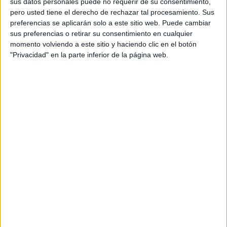
sus datos personales puede no requerir de su consentimiento,
aplicar la ley y recordar a quienes representan a los
pero usted tiene el derecho de rechazar tal procesamiento. Sus
ciudadanos que se tiene que acatar.
preferencias se aplicarán solo a este sitio web. Puede cambiar
sus preferencias o retirar su consentimiento en cualquier
En estas estamos, asistiendo al bochorno de partidos a la
momento volviendo a este sitio y haciendo clic en el botón
gresca por negarse a cumplir con una protección obligada.
"Privacidad" en la parte inferior de la página web.
Quizá falte un actor por intervenir, quizá falte la advertencia
de la Fiscalía, el recuerdo de lo que tiene que hacer un
país en su conjunto.
Quizá haya que recordar a estos representantes públicos
que acoger a menores inmigrantes no forma parte de una
elección, que aquí no se tira de tijera y se recortan
territorios para convertirlos en centros de retención de
niños, que parece ser que es lo que algunos mandatarios
quieren.
La solidaridad entre territorios es un hecho incontestable.
El debate no radica en preferencias, en elecciones, en