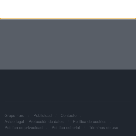
Grupo Faro
Publicidad
Contacto
Aviso legal – Protección de datos
Política de cookies
Política de privacidad
Política editorial
Términos de uso