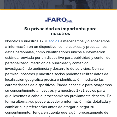
Su privacidad es importante para
Imagen de archivo
nosotros
Nosotros y nuestros 1731
socios
almacenamos y/o accedemos
a información en un dispositivo, como cookies, y procesamos
datos personales, como identificadores únicos e información
Seguimos con el mismo debate. Hablando de menores,
estándar enviada por un dispositivo para publicidad y contenido
repartos, etiquetas, de ‘endosar’ a unos o a otros… La
personalizado, medición de publicidad y contenido,
investigación de audiencia y desarrollo de servicios.
Con su
clase política está rozando las cloacas a la hora de
permiso, nosotros y nuestros socios podemos utilizar datos de
abordar la gestión de la inmigración infantil.
localización geográfica precisa e identificación mediante las
características de dispositivos. Puede hacer clic para otorgarnos
Hay unas leyes que cumplir. No hay más debate, ni
su consentimiento a nosotros y a nuestros 1731 socios para
tampoco amenazas. Los menores que llegan a Ceuta,
que llevemos a cabo el procesamiento previamente descrito. De
Melilla o Canarias deben ser protegidos sí o sí.
forma alternativa, puede acceder a información más detallada y
Moralmente la lección debería estar más que asumida,
cambiar sus preferencias antes de otorgar o negar su
consentimiento.
Tenga en cuenta que algún procesamiento de
pero a sabiendas de que esa meta es inviable solo queda