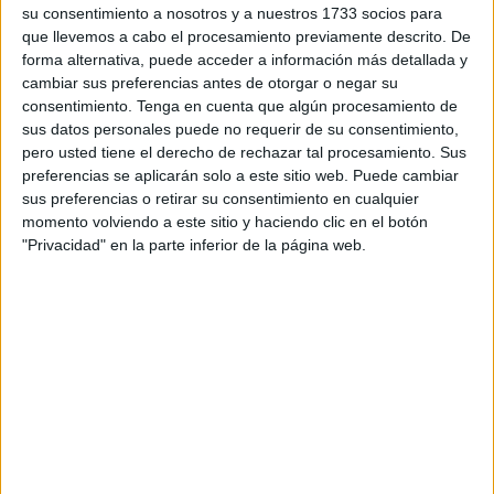
su consentimiento a nosotros y a nuestros 1733 socios para
después de haber ‘sufrido’ un alto por parte
de la Guardia
que llevemos a cabo el procesamiento previamente descrito. De
Civil
, episodio que se encargaría
de desvelar
El Faro de
forma alternativa, puede acceder a información más detallada y
Ceuta
en agosto de 2014.
cambiar sus preferencias antes de otorgar o negar su
consentimiento.
Tenga en cuenta que algún procesamiento de
Por vez primera el exministro habla de lo que sucedió,
sus datos personales puede no requerir de su consentimiento,
según publica
eldiario.es
, y relata como en ese libro
pero usted tiene el derecho de rechazar tal procesamiento. Sus
preferencias se aplicarán solo a este sitio web. Puede cambiar
titulado
Cada día tiene su afán
el exministro cuenta cómo
sus preferencias o retirar su consentimiento en cualquier
se las trajo Mohamed VI después de haber sido ‘retenido’
momento volviendo a este sitio y haciendo clic en el botón
por una patrulla del Servicio Marítimo de Ceuta que
"Privacidad" en la parte inferior de la página web.
inicialmente no lo reconoció cuando estaba navegando en
su moto de agua. La respuesta fue una auténtica oleada
de inmigrantes que llegó durante tres días a las costas
españolas.
Fernández Díaz cuenta que un brigada del Servicio
Marítimo le dio el alto y cuando Mohamed VI se quitó las
gafas de sol lo reconoció “se cuadró y se puso a sus
órdenes”. El jefe de la Comandancia, el por entonces