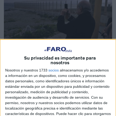
Archivo
Su privacidad es importante para
nosotros
Nosotros y nuestros 1733
socios
almacenamos y/o accedemos
a información en un dispositivo, como cookies, y procesamos
El exministro de Interior en la época de Mariano Rajoy,
datos personales, como identificadores únicos e información
estándar enviada por un dispositivo para publicidad y contenido
Jorge Fernández Díaz, ha publicado su autobiografía en la
personalizado, medición de publicidad y contenido,
que deja constancia de dos episodios que afectan
investigación de audiencia y desarrollo de servicios.
Con su
directamente a Ceuta y que, de hecho, fueron portada
permiso, nosotros y nuestros socios podemos utilizar datos de
destacada en este periódico. Una de ellas es el ‘chantaje’
localización geográfica precisa e identificación mediante las
características de dispositivos. Puede hacer clic para otorgarnos
que hizo
el monarca de Marruecos, Mohamed VI,