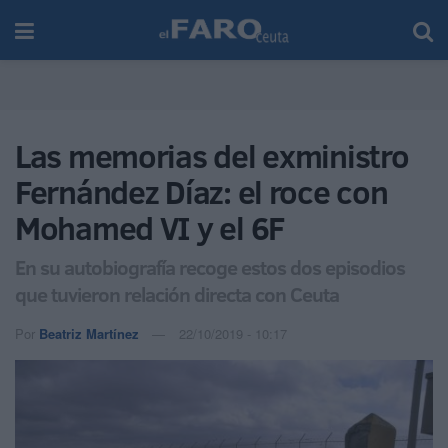
Las memorias del exministro
Fernández Díaz: el roce con
Mohamed VI y el 6F
En su autobiografía recoge estos dos episodios
que tuvieron relación directa con Ceuta
Por
Beatriz Martínez
22/10/2019 - 10:17