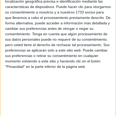
localización geográfica precisa e identificación mediante las
Industria y Energía como funcionario, desempeñando su
características de dispositivos. Puede hacer clic para otorgarnos
labor con una profesionalidad y una entrega absoluta, pero
su consentimiento a nosotros y a nuestros 1733 socios para
más allá de su trayectoria, lo que realmente le hacía
que llevemos a cabo el procesamiento previamente descrito. De
forma alternativa, puede acceder a información más detallada y
especial era su calidad humana. Siempre dispuesto a
cambiar sus preferencias antes de otorgar o negar su
tender una mano, se ganó el cariño y el respeto de
consentimiento.
Tenga en cuenta que algún procesamiento de
quienes le rodeaban.
sus datos personales puede no requerir de su consentimiento,
pero usted tiene el derecho de rechazar tal procesamiento. Sus
En estos momentos de profunda tristeza, nos unimos al
preferencias se aplicarán solo a este sitio web. Puede cambiar
dolor de su familia y les enviamos nuestro más sentido
sus preferencias o retirar su consentimiento en cualquier
momento volviendo a este sitio y haciendo clic en el botón
pésame. Sabemos que ningún homenaje puede llenar el
"Privacidad" en la parte inferior de la página web.
vacío que deja su marcha, pero queremos que sepan que
Cristóbal siempre será recordado con admiración y afecto.
Sus amigos y compañeros Manolo, Jorge, Gema, Pilar,
Antonio, Monse, María del Mar y Fati le llevarán siempre
en su memoria y le echarán mucho de menos.
Hoy no le decimos adiós, sino hasta siempre Cristóbal.