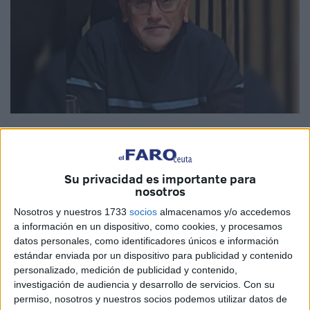
Su privacidad es importante para
El pasado lunes, en un día de invierno gris y marcado por
nosotros
la lluvia, nos dejó de manera inesperada nuestro querido
Nosotros y nuestros 1733
socios
almacenamos y/o accedemos
amigo y compañero Cristóbal Fuentes León. Su partida
a información en un dispositivo, como cookies, y procesamos
deja un profundo vacío en todos aquellos que tuvimos el
datos personales, como identificadores únicos e información
privilegio de conocerle y compartir con él tantos
estándar enviada por un dispositivo para publicidad y contenido
personalizado, medición de publicidad y contenido,
momentos, tanto dentro como fuera del trabajo.
investigación de audiencia y desarrollo de servicios.
Con su
permiso, nosotros y nuestros socios podemos utilizar datos de
Cristóbal dedicó más de 30 años de su vida al Servicio de