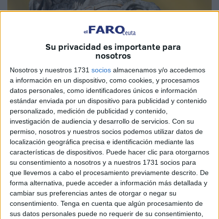
Su privacidad es importante para
nosotros
Imagen cedida
Nosotros y nuestros 1731
socios
almacenamos y/o accedemos
a información en un dispositivo, como cookies, y procesamos
datos personales, como identificadores únicos e información
estándar enviada por un dispositivo para publicidad y contenido
Hoy es un día especial, en el año 1630, siendo Felipe IV
personalizado, medición de publicidad y contenido,
Rey, el Papa Urbano VIII decretó oficialmente que el
investigación de audiencia y desarrollo de servicios.
Con su
Apóstol Santiago, el Mayor, fuera considerado Patrón de la
permiso, nosotros y nuestros socios podemos utilizar datos de
Nación Española y se celebrase el 25 de julio. También la
localización geográfica precisa e identificación mediante las
características de dispositivos. Puede hacer clic para otorgarnos
Especialidad Fundamental de Caballería, del Cuerpo
su consentimiento a nosotros y a nuestros 1731 socios para
General de las Armas del Ejército de Tierra, celebra su
que llevemos a cabo el procesamiento previamente descrito. De
patrón. El 20 de julio de 1846 se designó al Apóstol
forma alternativa, puede acceder a información más detallada y
Santiago patrón del Arma de Caballería, proclamación que
cambiar sus preferencias antes de otorgar o negar su
consentimiento.
Tenga en cuenta que algún procesamiento de
fue ratificada el 20 de julio de 1892. Por el grito de guerra
sus datos personales puede no requerir de su consentimiento,
«¡Santiago y cierra España!» utilizado desde la