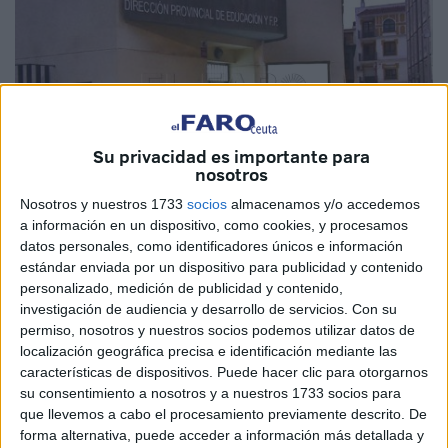
Su privacidad es importante para
nosotros
Nosotros y nuestros 1733
socios
almacenamos y/o accedemos
a información en un dispositivo, como cookies, y procesamos
datos personales, como identificadores únicos e información
Quino
estándar enviada por un dispositivo para publicidad y contenido
personalizado, medición de publicidad y contenido,
investigación de audiencia y desarrollo de servicios.
Con su
permiso, nosotros y nuestros socios podemos utilizar datos de
La Dirección Provincial del Ministerio de Educación y
localización geográfica precisa e identificación mediante las
características de dispositivos. Puede hacer clic para otorgarnos
Formación Profesional en Ceuta (
MEFP
) prevé realizar “el
su consentimiento a nosotros y a nuestros 1733 socios para
próximo lunes” la formalización de “numerosas
que llevemos a cabo el procesamiento previamente descrito. De
contrataciones de
profesorado
”, entre ellas las del nuevo
forma alternativa, puede acceder a información más detallada y