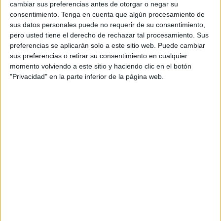
Ciclo de Grado Superior de Formación Profesional de
cambiar sus preferencias antes de otorgar o negar su
Producción de Audiovisuales y Espectáculos implantado
consentimiento.
Tenga en cuenta que algún procesamiento de
sus datos personales puede no requerir de su consentimiento,
en el IES Luis de Camoens que a estas alturas del curso
pero usted tiene el derecho de rechazar tal procesamiento. Sus
todavía no ha empezado las clases de ninguno de sus
preferencias se aplicarán solo a este sitio web. Puede cambiar
módulos.
sus preferencias o retirar su consentimiento en cualquier
momento volviendo a este sitio y haciendo clic en el botón
Después de que este periódico recogiese ayer las críticas
"Privacidad" en la parte inferior de la página web.
del grupo de 21 matriculados a la planificación de la
Administración y a la falta de explicaciones sobre la
demora en la puesta en marcha del programa, la Dirección
Provincial ha señalado que “los profesores de FP que
estaban nombrados para ese nuevo Ciclo Formativo
renunciaron para irse a trabajar a Andalucía”.
El Ministerio ha tenido que lanzar una convocatoria de
listas uniprovinciales
de más de veinte especialidades
de Secundaria y Formación Profesional para volver a
contar con interinos “a la que se han presentado más de