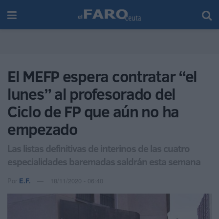
El MEFP espera contratar “el
lunes” al profesorado del
Ciclo de FP que aún no ha
empezado
Las listas definitivas de interinos de las cuatro
especialidades baremadas saldrán esta semana
Por
E.F.
18/11/2020 - 06:40