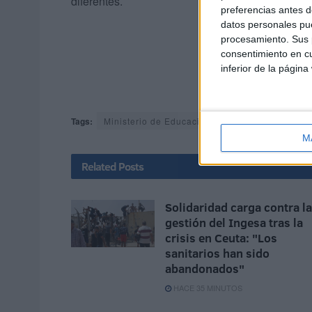
diferentes.
preferencias antes d
datos personales pue
procesamiento. Sus p
consentimiento en cu
inferior de la página
Tags:
Ministerio de Educación y FP (MEFP)
Profe
M
Related
Posts
Solidaridad carga contra la
gestión del Ingesa tras la
crisis en Ceuta: "Los
sanitarios han sido
abandonados"
HACE 35 MINUTOS