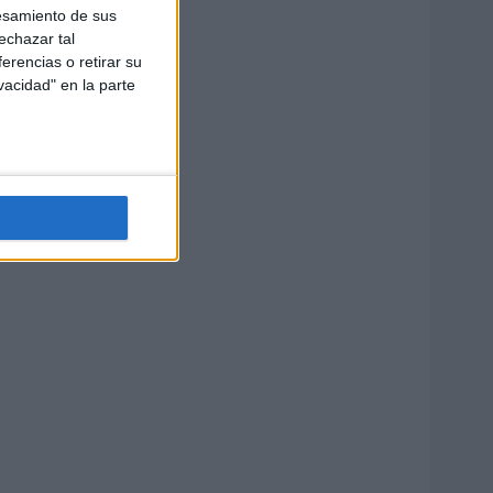
esamiento de sus
echazar tal
erencias o retirar su
vacidad" en la parte