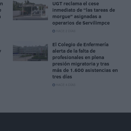
ón
UGT reclama el cese
e
inmediato de “las tareas de
n
morgue” asignadas a
operarios de Servilimpce
HACE 2 DÍAS
El Colegio de Enfermería
y
alerta de la falta de
profesionales en plena
presión migratoria y tras
más de 1.600 asistencias en
tres días
HACE 4 DÍAS