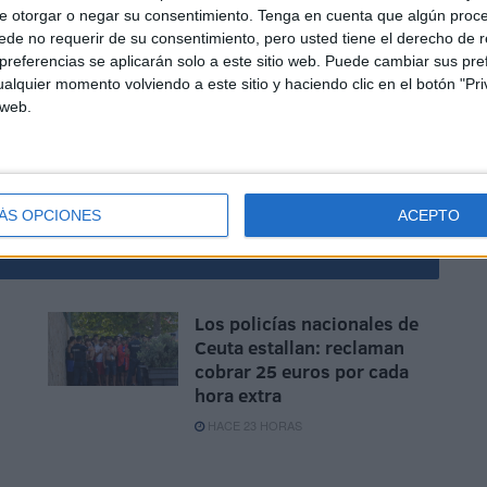
e otorgar o negar su consentimiento.
Tenga en cuenta que algún proc
de no requerir de su consentimiento, pero usted tiene el derecho de r
referencias se aplicarán solo a este sitio web. Puede cambiar sus pref
alquier momento volviendo a este sitio y haciendo clic en el botón "Pri
 web.
sores
Sindicatos
ÁS OPCIONES
ACEPTO
Los policías nacionales de
Ceuta estallan: reclaman
cobrar 25 euros por cada
hora extra
HACE 23 HORAS