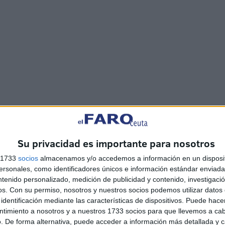
del encuentro, pues el
MEFP no ha aclarado qué
 su territorio de gestión una vez que la mayoría de las
Su privacidad es importante para nosotros
s con el modelo vigente, con menos facilidades para los
s 1733
socios
almacenamos y/o accedemos a información en un disposit
tema pactado por el Gobierno central con los sindicatos.
sonales, como identificadores únicos e información estándar enviada 
a en una complicada tesitura, pues si el Ministerio se
ntenido personalizado, medición de publicidad y contenido, investigaci
nuevo podría generar un formidable efecto llamada del
os.
Con su permiso, nosotros y nuestros socios podemos utilizar datos 
una moratoria guardando las 80 vacantes de maestros
identificación mediante las características de dispositivos. Puede hacer
ntimiento a nosotros y a nuestros 1733 socios para que llevemos a ca
sta convocar dos oposiciones distintas con modelos
. De forma alternativa, puede acceder a información más detallada y 