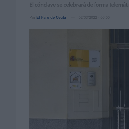
El cónclave se celebrará de forma telemát
Por
El Faro de Ceuta
02/03/2022 - 06:00