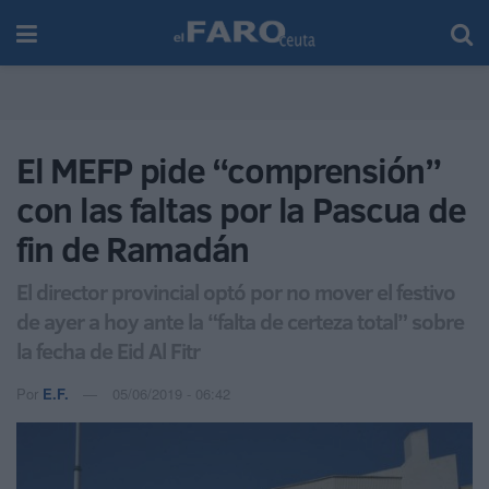
El MEFP pide “comprensión”
con las faltas por la Pascua de
fin de Ramadán
El director provincial optó por no mover el festivo
de ayer a hoy ante la “falta de certeza total” sobre
la fecha de Eid Al Fitr
Por
E.F.
05/06/2019 - 06:42