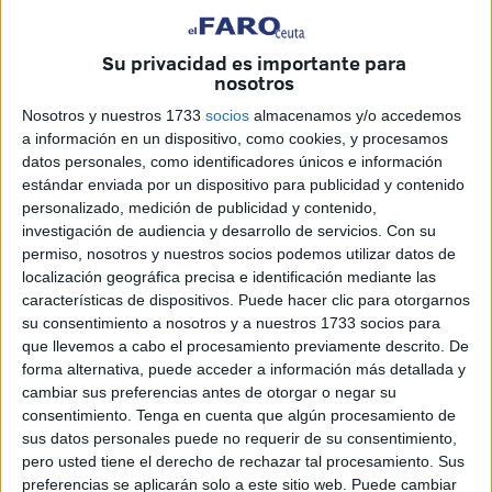
fiestas mayores del calendario de la comunidad
musulmana. Dicha orientación debe traducirse, en la
práctica, en que no se “penalice” la ausencia puntual de
Su privacidad es importante para
nosotros
estudiantes.
Nosotros y nuestros 1733
socios
almacenamos y/o accedemos
Este año han fallado las previsiones que transmitió a la
a información en un dispositivo, como cookies, y procesamos
Administración la Unión de Comunidades Islámicas de
datos personales, como identificadores únicos e información
estándar enviada por un dispositivo para publicidad y contenido
Ceuta (
UCIDCE
), que pronosticó que la Pascua sería ayer,
personalizado, medición de publicidad y contenido,
jornada en la que los colegios e institutos permanecieron
investigación de audiencia y desarrollo de servicios.
Con su
cerrados.
permiso, nosotros y nuestros socios podemos utilizar datos de
localización geográfica precisa e identificación mediante las
El director provincial, Javier Martínez, barajó la posibilidad
características de dispositivos. Puede hacer clic para otorgarnos
de dictar una resolución para trasladar la jornada no
su consentimiento a nosotros y a nuestros 1733 socios para
que llevemos a cabo el procesamiento previamente descrito. De
lectiva a hoy una vez que, cuando arrancó el mes sagrado
forma alternativa, puede acceder a información más detallada y
de ayuno, se tuvo la completa seguridad de que nunca
cambiar sus preferencias antes de otorgar o negar su
coincidiría el 4 de junio.
consentimiento.
Tenga en cuenta que algún procesamiento de
sus datos personales puede no requerir de su consentimiento,
Sin embargo, la duda sobre si finalmente caería el 5 ó el 6
pero usted tiene el derecho de rechazar tal procesamiento. Sus
le hizo decantarse por no arriesgarse a “incurrir en un
preferencias se aplicarán solo a este sitio web. Puede cambiar