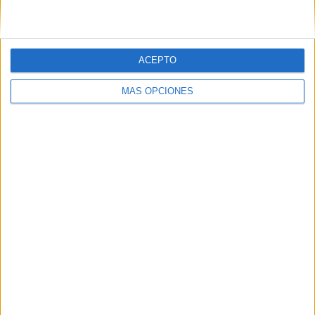
trimestre.
Tags:
Ramadán 2019
ACEPTO
Related
Posts
MÁS OPCIONES
Colas para comprar una bombona de
butano: ¿cómo se permite esto?
HACE 5 MESES
Miramar Bajo se convierte en un enclave
de la multiculturalidad
HACE 7 AÑOS
Ceuta celebra el final de Ramadán con
una multitudinaria Musal-la
HACE 7 AÑOS
Vivas: “Deseo que sigamos cultivando la