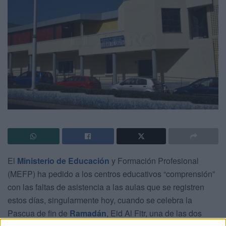
El
Ministerio de Educación
y Formación Profesional
(MEFP) ha pedido a los centros educativos “comprensión”
con las faltas de asistencia a las aulas que se registren
estos días, singularmente hoy, cuando se celebra la
Pascua de fin de
Ramadán
, Eid Al Fitr, una de las dos