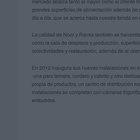
mercado abarca tanto al mayor como al cliente fi
grandes superficies de alimentación además de p
día a día, que se acerca hasta nuestra tienda en
La calidad de Noor y Ramia también se transmite
como la sala de despiece y producción, superfici
colectividades y restauración, además de al client
En 2012 inaugura sus nuevas instalaciones en e
-una para ternera, cordero y cabrito y otra dedi
propia de productos, un centro de distribución m
instalaciones se completan con cámaras frigoríf
embutidos.