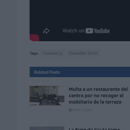
Tags:
Hostelería
Ramadán 2019
Related
Posts
Multa a un restaurante del
centro por no recoger el
mobiliario de la terraza
HACE 4 DÍAS
La Feria de Ceuta toma