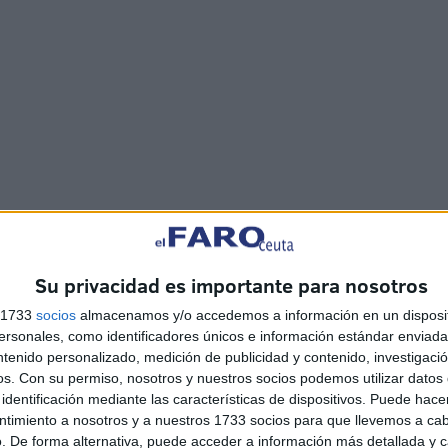
dad integral informatizado que permite realizar un
a carne. De esta forma, los productos quedan
ue permiten una lectura rápida y sin errores.
Su privacidad es importante para nosotros
s 1733
socios
almacenamos y/o accedemos a información en un disposit
 servicio, respaldados por más de 20 años en el sector y
sonales, como identificadores únicos e información estándar enviada 
mbién por la fuerza de sus recursos humanos, desde la
ntenido personalizado, medición de publicidad y contenido, investigaci
os.
Con su permiso, nosotros y nuestros socios podemos utilizar datos 
ras, los dependientes, la administración, el encargado y
identificación mediante las características de dispositivos. Puede hacer
e en la empresa. “Somos una gran familia. Cuando llegué
ntimiento a nosotros y a nuestros 1733 socios para que llevemos a ca
todos y gracias a ellos y al esfuerzo diario Noor y Ramia
. De forma alternativa, puede acceder a información más detallada y 