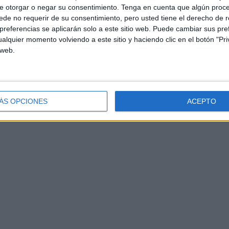
idarse de sus clientes y desea agradecer a todos ellos,
e otorgar o negar su consentimiento.
Tenga en cuenta que algún proc
de no requerir de su consentimiento, pero usted tiene el derecho de r
a depositada en Noor y Ramia y su inestimable apoyo a lo
referencias se aplicarán solo a este sitio web. Puede cambiar sus pref
 además del siempre fiel cliente directo, Noor y Ramia
alquier momento volviendo a este sitio y haciendo clic en el botón "Pri
tario, a cuarteles, a centros de menores, residencias,
 web.
mentación, establecimientos de restauración y
ÁS OPCIONES
ACEPTO