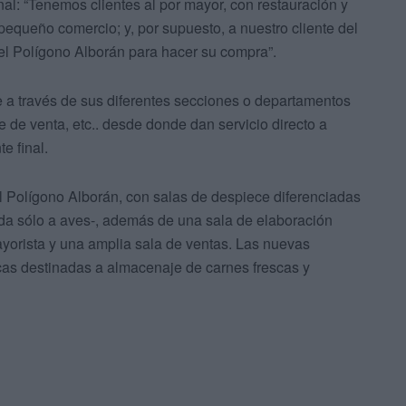
nal: “Tenemos clientes al por mayor, con restauración y
equeño comercio; y, por supuesto, a nuestro cliente del
 el Polígono Alborán para hacer su compra”.
 a través de sus diferentes secciones o departamentos
e de venta, etc.. desde donde dan servicio directo a
e final.
l Polígono Alborán, con salas de despiece diferenciadas
cada sólo a aves-, además de una sala de elaboración
ayorista y una amplia sala de ventas. Las nuevas
icas destinadas a almacenaje de carnes frescas y