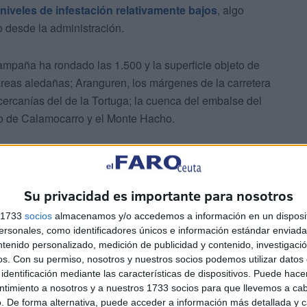
niveles de infestación relativamente bajos
, algo
o desde la administración.
campaña ha rondado las 1.500 y la superficie objeto de
áreas aledañas; Aranguren, los márgenes de la carretera
rcanías del de la Tortuga; la cuenca del embalse del
royo de Calamocarro y el Monte Hacho.
Su privacidad es importante para nosotros
s 1733
socios
almacenamos y/o accedemos a información en un disposit
sonales, como identificadores únicos e información estándar enviada 
o niveles de infestación
ntenido personalizado, medición de publicidad y contenido, investigaci
os.
Con su permiso, nosotros y nuestros socios podemos utilizar datos 
identificación mediante las características de dispositivos. Puede hacer
ntimiento a nosotros y a nuestros 1733 socios para que llevemos a ca
argado de ejecutar las actuaciones de tratamiento contra
. De forma alternativa, puede acceder a información más detallada y 