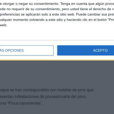
(Thaumetopoea pityocampa Schiff, familia
e otorgar o negar su consentimiento.
Tenga en cuenta que algún proc
de no requerir de su consentimiento, pero usted tiene el derecho de r
2003 de Montes, así como en virtud de lo dispuesto en
referencias se aplicarán solo a este sitio web. Puede cambiar sus pref
alquier momento volviendo a este sitio y haciendo clic en el botón "Pri
 web.
ros a los bolsones-nido de orugas en los rodales de
as anuales siempre en invierno y que en esta ocasión se
mes de febrero. El método adoptado se ha demostrado
odales”.
ÁS OPCIONES
ACEPTO
rabajos se han correspondido con rodales de pino que
sentan infestaciones de procesionaria del pino,
ona ‘Pinus canariensis’.