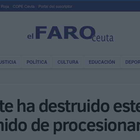
 Roja
COPE Ceuta
Portal del suscriptor
USTICIA
POLÍTICA
CULTURA
EDUCACIÓN
DEPO
e ha destruido este
nido de procesionar