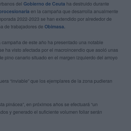
Urbanos del
Gobierno de Ceuta
ha destruido durante
procesionaria
en la campaña que desarrolla anualmente
temporada 2022-2023 se han extendido por alrededor de
na de trabajadores de
Obimasa.
la campaña de este año ha presentado una notable
e se ha visto afectada por el macroincendio que asoló unas
e pino canario situado en el margen izquierdo del arroyo
uera “inviable” que los ejemplares de la zona pudieran
sta pinácea”, en próximos años se efectuará “un
dos y generado el suficiente volumen foliar serán