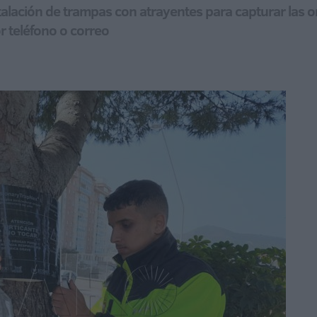
stalación de trampas con atrayentes para capturar las o
r teléfono o correo