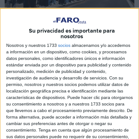
Su privacidad es importante para
EFE
nosotros
Nosotros y nuestros 1733
socios
almacenamos y/o accedemos
a información en un dispositivo, como cookies, y procesamos
datos personales, como identificadores únicos e información
estándar enviada por un dispositivo para publicidad y contenido
Lo sucedido ayer en gran parte de España es algo inédito.
personalizado, medición de publicidad y contenido,
Nunca antes se había producido un apagón de tal
investigación de audiencia y desarrollo de servicios.
Con su
magnitud, un incidente del que se salvaron Ceuta, Melilla y
permiso, nosotros y nuestros socios podemos utilizar datos de
los archipiélagos canario y balear. La ciudad sí sufrió
localización geográfica precisa e identificación mediante las
características de dispositivos. Puede hacer clic para otorgarnos
algunos problemas en las comunicaciones y en los
su consentimiento a nosotros y a nuestros 1733 socios para
accesos a internet durante algunas fases de la tarde.
que llevemos a cabo el procesamiento previamente descrito. De
forma alternativa, puede acceder a información más detallada y
Pero lo realmente extraordinario ocurrió en la Península, lo
cambiar sus preferencias antes de otorgar o negar su
que dejó prácticamente paralizado casi todo el país. Tal
consentimiento.
Tenga en cuenta que algún procesamiento de
fue la gravedad de los acontecimientos, que el presidente
sus datos personales puede no requerir de su consentimiento,