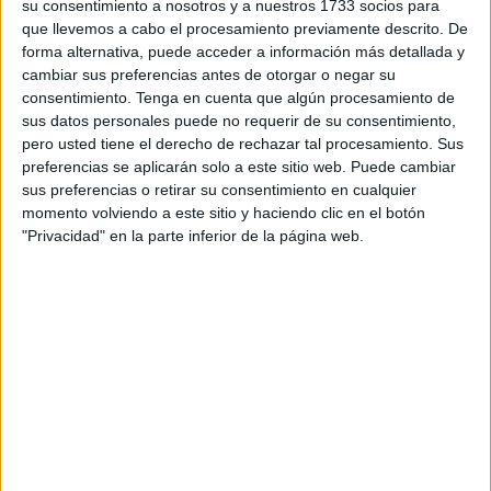
su consentimiento a nosotros y a nuestros 1733 socios para
El evento se realizó en el salón de actos del Hotel La
que llevemos a cabo el procesamiento previamente descrito. De
Barrosa Park donde se agotaron las entradas y llegaron a
forma alternativa, puede acceder a información más detallada y
tener un lleno absoluto.
cambiar sus preferencias antes de otorgar o negar su
consentimiento.
Tenga en cuenta que algún procesamiento de
Ceuta estaba representada en dicho campeonato por el
sus datos personales puede no requerir de su consentimiento,
equipo de competición de
Mariano Catarecha
que esta
pero usted tiene el derecho de rechazar tal procesamiento. Sus
preferencias se aplicarán solo a este sitio web. Puede cambiar
vez estaba formado por dos nuevos atletas y era la primera
sus preferencias o retirar su consentimiento en cualquier
vez que competían.
momento volviendo a este sitio y haciendo clic en el botón
"Privacidad" en la parte inferior de la página web.
Ellos fueron José Luis Marcos y Diana Domínguez, que
intentaron dejar el pabellón ceutí lo más alto posible,
sabiendo que era su primer campeonato de estas
características.
José Luis Marcos compitió en la modalidad de Men’s
Physique, en dos categorías distintas: Games donde
consiguió la medalla de plata y sénior donde no puntuó
para llegar a la final.