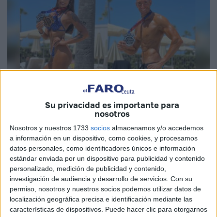
Su privacidad es importante para
nosotros
Imagen cedida
Nosotros y nuestros 1733
socios
almacenamos y/o accedemos
a información en un dispositivo, como cookies, y procesamos
datos personales, como identificadores únicos e información
estándar enviada por un dispositivo para publicidad y contenido
Este fin de semana se celebró en la ciudad de Chiclana de
personalizado, medición de publicidad y contenido,
la Frontera el
Campeonato
Provincial de Cádiz de
investigación de audiencia y desarrollo de servicios.
Con su
Fitness y Fisicoculturismo
IFBB, donde Ceuta obtuvo
permiso, nosotros y nuestros socios podemos utilizar datos de
localización geográfica precisa e identificación mediante las
dos medallas.
características de dispositivos. Puede hacer clic para otorgarnos