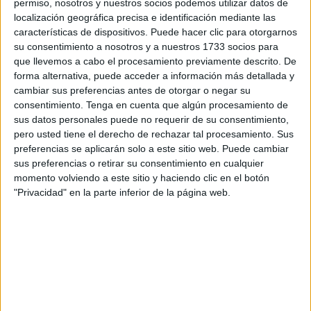
Vázquez se concentraron en Barcelona
con la selección
permiso, nosotros y nuestros socios podemos utilizar datos de
localización geográfica precisa e identificación mediante las
española de culturismo y Fitness IFBB
, para competir
características de dispositivos. Puede hacer clic para otorgarnos
en el campeonato del mundo
su consentimiento a nosotros y a nuestros 1733 socios para
que llevemos a cabo el procesamiento previamente descrito. De
Rivas y Soto, terceros
forma alternativa, puede acceder a información más detallada y
cambiar sus preferencias antes de otorgar o negar su
consentimiento.
Tenga en cuenta que algún procesamiento de
José María Rivas fue el primero
en subirse en lo alto del
sus datos personales puede no requerir de su consentimiento,
podium
en la categoría Mens Physique máster
pero usted tiene el derecho de rechazar tal procesamiento. Sus
consiguiendo la medalla de bronce
en la que estuvo
preferencias se aplicarán solo a este sitio web. Puede cambiar
rozando el carnet profesional.
sus preferencias o retirar su consentimiento en cualquier
momento volviendo a este sitio y haciendo clic en el botón
El segundo en competir fue
Javier Soto
en la
categoría
"Privacidad" en la parte inferior de la página web.
classic Bodybuilding Game
con control Antidopaje,
también se subió al podium llevándose la medalla de
bronce, lo que es un gran mérito para estos deportistas de
Ceuta.