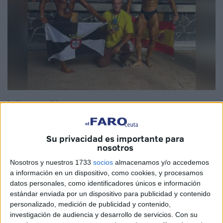
Imágenes cedidas
Su privacidad es importante para
nosotros
El culturismo en Ceuta
no para de crecer y de conseguir
Nosotros y nuestros 1733
socios
almacenamos y/o accedemos
éxitos.
José María Rivas y Javier Soto
han quedado
a información en un dispositivo, como cookies, y procesamos
terceros del mundo
en sus respectivas categorías en el
datos personales, como identificadores únicos e información
campeonato del Mundo.
estándar enviada por un dispositivo para publicidad y contenido
personalizado, medición de publicidad y contenido,
Este fin de semana José María Rivas, Javier Soto y Miguel
investigación de audiencia y desarrollo de servicios.
Con su