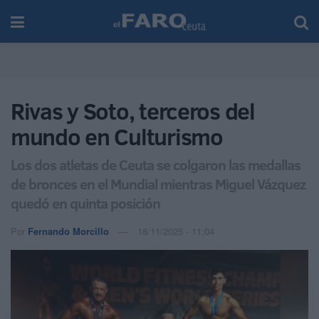
Rivas y Soto, terceros del
mundo en Culturismo
Los dos atletas de Ceuta se colgaron las medallas
de bronces en el Mundial mientras Miguel Vázquez
quedó en quinta posición
Por
Fernando Morcillo
18/11/2025 - 11:04