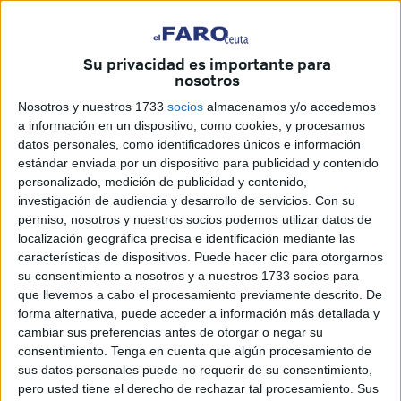
Su privacidad es importante para
Imagen de archivo
nosotros
Nosotros y nuestros 1733
socios
almacenamos y/o accedemos
a información en un dispositivo, como cookies, y procesamos
datos personales, como identificadores únicos e información
En la vida, cuando se toman decisiones hay que explicar
estándar enviada por un dispositivo para publicidad y contenido
los motivos que las sustentan. Hoy, ocho años después del
personalizado, medición de publicidad y contenido,
investigación de audiencia y desarrollo de servicios.
Con su
accidente sufrido por el policía nacional Ismael Derdabi,
permiso, nosotros y nuestros socios podemos utilizar datos de
todavía no se conocen las razones sobre la no concesión
localización geográfica precisa e identificación mediante las
de una medalla que ya había sido acordada.
características de dispositivos. Puede hacer clic para otorgarnos
su consentimiento a nosotros y a nuestros 1733 socios para
Se le comunicó, se enviaron las invitaciones para sus
que llevemos a cabo el procesamiento previamente descrito. De
familiares, se le dijo el tipo de traje que debía llevar… Y a
forma alternativa, puede acceder a información más detallada y
cambiar sus preferencias antes de otorgar o negar su
pocos días del acto su nombre fue eliminado. Así, sin más,
consentimiento.
Tenga en cuenta que algún procesamiento de
no aparecía en el listado de los condecorados en el acto
sus datos personales puede no requerir de su consentimiento,
del Patrón 2018.
pero usted tiene el derecho de rechazar tal procesamiento. Sus