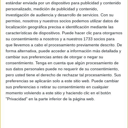
más clara y la mejor para trasladar allí nuestros problemas
estándar enviada por un dispositivo para publicidad y contenido
e inquietudes" una vez comprobado, a su juicio, que los
personalizado, medición de publicidad y contenido,
investigación de audiencia y desarrollo de servicios.
Con su
parlamentarios nacionales que por Ceuta han sido del PP
permiso, nosotros y nuestros socios podemos utilizar datos de
(durante décadas) y del PSOE (los últimos meses) se
localización geográfica precisa e identificación mediante las
limitan a “agachar la cabeza en cuanto cruzan el
características de dispositivos. Puede hacer clic para otorgarnos
Estrecho”.
su consentimiento a nosotros y a nuestros 1733 socios para
que llevemos a cabo el procesamiento previamente descrito. De
El Movimiento ha invitado "a todos los ceutíes" a acudir el
forma alternativa, puede acceder a información más detallada y
cambiar sus preferencias antes de otorgar o negar su
miércoles de la próxima semana a las 20.00 horas al hotel
consentimiento.
Tenga en cuenta que algún procesamiento de
Puerta de África, donde presentará formalmente su lista
sus datos personales puede no requerir de su consentimiento,
con la presencia "confirmada" de los aspirantes de
pero usted tiene el derecho de rechazar tal procesamiento. Sus
Coalición por Melilla (CpM) a la Cámara alta, Dunia
preferencias se aplicarán solo a este sitio web. Puede cambiar
sus preferencias o retirar su consentimiento en cualquier
Almansouri y Emilio Guerra, y la "posible" de Mustafa
momento volviendo a este sitio y haciendo clic en el botón
Aberchan, que se postula a diputado por la ciudad
"Privacidad" en la parte inferior de la página web.
hermana.
Hamed ha subrayado que
el 10-N
no se elige en Ceuta "al
presidente del Gobierno de España" sino "a las personas