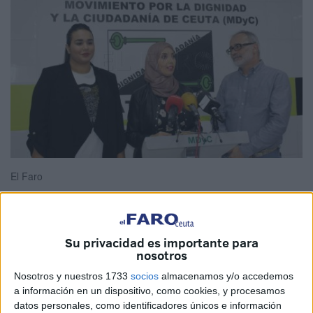
El Faro
Su privacidad es importante para
Los candidatos del MdyC
al Congreso, Fatima Hamed, y
nosotros
al Senado, Álvaro Guzmán y Liria Taieb, han dado cuenta
Nosotros y nuestros 1733
socios
almacenamos y/o accedemos
este jueves en Hadú del espíritu de su candidatura: “Llevar
a información en un dispositivo, como cookies, y procesamos
a las Cortes Generales la voz del localismo, la más alta, la
datos personales, como identificadores únicos e información