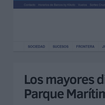
Contacto
Horarios de Barcos by Kikoto
Vuelos
Sorteo Cruz
SOCIEDAD
SUCESOS
FRONTERA
J
Los mayores di
Parque Maríti