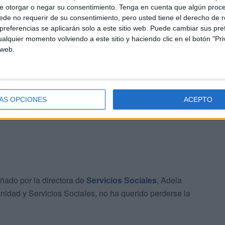
 de dos sin poder hacerla por la pandemia y solo han
e otorgar o negar su consentimiento.
Tenga en cuenta que algún proc
de no requerir de su consentimiento, pero usted tiene el derecho de r
referencias se aplicarán solo a este sitio web. Puede cambiar sus pref
alquier momento volviendo a este sitio y haciendo clic en el botón "Pri
a a este acto y tienen claro que volverán a repetir en
 web.
 sido la primera vez y se han quedado sorprendidos por
 se respira. Gente de Barcelona o de Alicante, da igual
r caballa que se contagia y las ganas de disfrutar de la
ÁS OPCIONES
ACEPTO
ñado por la directora de
Servicios Sociales
, Adela
idad y Servicios Sociales, no ha querido perderse la