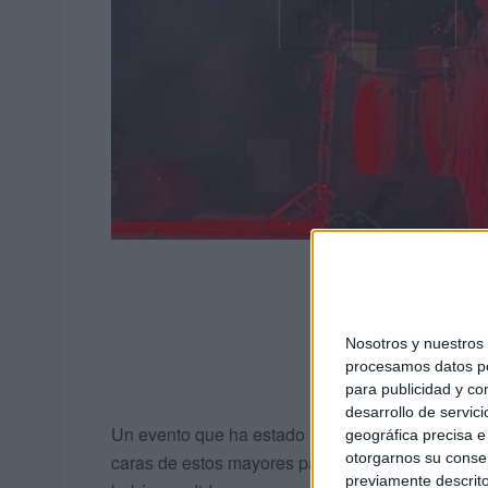
Nosotros y nuestro
procesamos datos per
para publicidad y co
desarrollo de servici
Un evento que ha estado lleno de emoción y, sob
geográfica precisa e 
otorgarnos su conse
caras de estos mayores para detectar las ganas 
previamente descrito