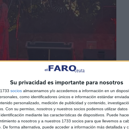
Su privacidad es importante para nosotros
s 1733
socios
almacenamos y/o accedemos a información en un disposit
sonales, como identificadores únicos e información estándar enviada 
ntenido personalizado, medición de publicidad y contenido, investigaci
os.
Con su permiso, nosotros y nuestros socios podemos utilizar datos 
re todo, de diversión. Nada más que había que mirar las
identificación mediante las características de dispositivos. Puede hacer
ntimiento a nosotros y a nuestros 1733 socios para que llevemos a ca
que había de repetir una noche así. Ya el año pasado
. De forma alternativa, puede acceder a información más detallada y 