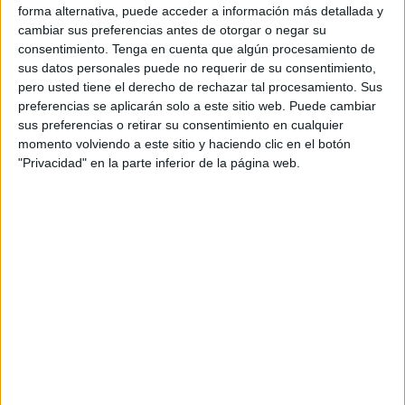
forma alternativa, puede acceder a información más detallada y
automóviles de
turismos
entre enero y diciembre de 2021,
cambiar sus preferencias antes de otorgar o negar su
lo que representa
un aumento del 3,2%
si se compara
consentimiento.
Tenga en cuenta que algún procesamiento de
con igual periodo del año anterior. Esta tendencia se ha
sus datos personales puede no requerir de su consentimiento,
pero usted tiene el derecho de rechazar tal procesamiento. Sus
ido registrando a
lo largo de todo el año.
preferencias se aplicarán solo a este sitio web. Puede cambiar
sus preferencias o retirar su consentimiento en cualquier
Sin embargo, en el último mes de 2021 en ambas
momento volviendo a este sitio y haciendo clic en el botón
ciudades hubo un decrecimiento en estas matriculaciones.
"Privacidad" en la parte inferior de la página web.
El descenso fue de un 40,7% con respecto al mismo mes
de 2020, a pesar de que entonces las restricciones de
movilidad eran mayores. De los turismos matriculados en
Ceuta y Melilla en 2021, 1.270 usaban gasolina; 88,
diésel; y 530, otras tecnologías (eléctricos puros, híbridos,
híbridos enchufables, hidrógeno y gas natural y licuado del
petróleo).
No obstante, si se miran sus comportamientos de manera
individual, resalta que fueron menos que en 2020 los que
utilizaban gasolina (-11,31%) y diésel (-32,31%), y muchos