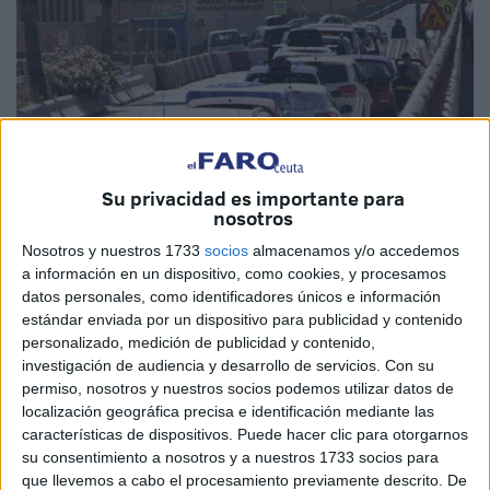
Su privacidad es importante para
nosotros
Nosotros y nuestros 1733
socios
almacenamos y/o accedemos
a información en un dispositivo, como cookies, y procesamos
Foto de archivo
datos personales, como identificadores únicos e información
estándar enviada por un dispositivo para publicidad y contenido
personalizado, medición de publicidad y contenido,
investigación de audiencia y desarrollo de servicios.
Con su
permiso, nosotros y nuestros socios podemos utilizar datos de
De acuerdo con los datos compartidos este lunes por la
localización geográfica precisa e identificación mediante las
patronal de fabricantes Anfac, la de concesionarios
características de dispositivos. Puede hacer clic para otorgarnos
oficiales Faconauto y la de vendedores Ganvam, Ceuta
su consentimiento a nosotros y a nuestros 1733 socios para
que llevemos a cabo el procesamiento previamente descrito. De
(895) y
Melilla
(993) matricularon un total de 1.888