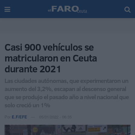
Casi 900 vehículos se
matricularon en Ceuta
durante 2021
Las ciudades autónomas, que experimentaron un
aumento del 3,2%, escapan al descenso general
que se produjo el pasado año a nivel nacional que
solo creció un 1%
Por
E.F/EFE
05/01/2022 - 06:35